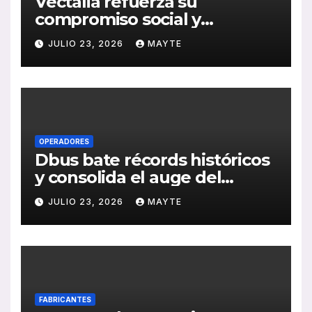
Vectalia refuerza su
compromiso social y
medioambiental con la
JULIO 23, 2026
MAYTE
publicación de su Memoria
de RSC 2025
OPERADORES
Dbus bate récords históricos
y consolida el auge del
transporte público en San
JULIO 23, 2026
MAYTE
Sebastián
FABRICANTES