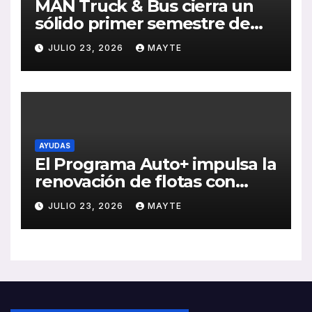
MAN Truck & Bus cierra un
sólido primer semestre de
2026 con crecimiento en
JULIO 23, 2026
MAYTE
ventas, pedidos y
rentabilidad
AYUDAS
El Programa Auto+ impulsa la
renovación de flotas con
ayudas a vehículos eléctricos
JULIO 23, 2026
MAYTE
ligeros