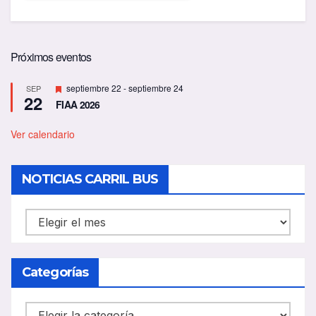
Próximos eventos
D
septiembre 22
-
septiembre 24
SEP
22
e
FIAA 2026
s
t
a
Ver calendario
c
a
d
NOTICIAS CARRIL BUS
o
NOTICIAS
CARRIL
BUS
Categorías
Categorías