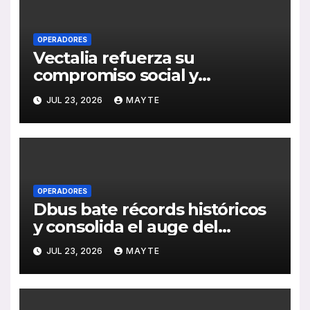
OPERADORES
Vectalia refuerza su
compromiso social y
medioambiental con la
JUL 23, 2026
MAYTE
publicación de su Memoria de
RSC 2025
OPERADORES
Dbus bate récords históricos
y consolida el auge del
transporte público en San
JUL 23, 2026
MAYTE
Sebastián