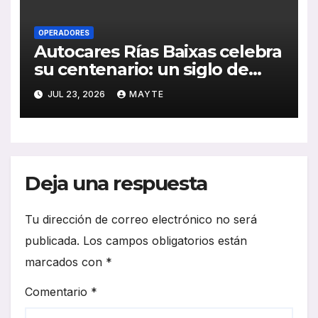
OPERADORES
Autocares Rías Baixas celebra
su centenario: un siglo de
historia, esfuerzo familiar y
JUL 23, 2026
MAYTE
compromiso con el
transporte gallego
Deja una respuesta
Tu dirección de correo electrónico no será
publicada.
Los campos obligatorios están
marcados con
*
Comentario
*