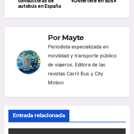
conductoras de
«Diviértete en Bus»
entradas
autobús en España
Por
Mayte
Periodista especializada en
movilidad y transporte público
de viajeros. Editora de las
revistas Carril Bus y City
Motion
Entrada relacionada