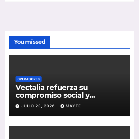
You missed
OPERADORES
Vectalia refuerza su
compromiso social y
medioambiental con la
JULIO 23, 2026
MAYTE
publicación de su Memoria
de RSC 2025