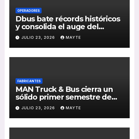
OPERADORES
Dbus bate récords históricos
y consolida el auge del
transporte público en San
JULIO 23, 2026
MAYTE
Sebastián
FABRICANTES
MAN Truck & Bus cierra un
sólido primer semestre de
2026 con crecimiento en
JULIO 23, 2026
MAYTE
ventas, pedidos y
rentabilidad