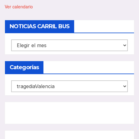
t
a
Ver calendario
c
a
d
NOTICIAS CARRIL BUS
o
NOTICIAS
CARRIL
BUS
Categorías
Categorías