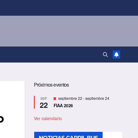
Próximos eventos
D
septiembre 22
-
septiembre 24
SEP
22
e
FIAA 2026
s
t
o
a
Ver calendario
c
a
d
o