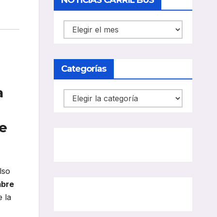
NOTICIAS CARRIL BUS
NOTICIAS
CARRIL
BUS
Categorías
a
Categorías
de
lso
mbre
e la