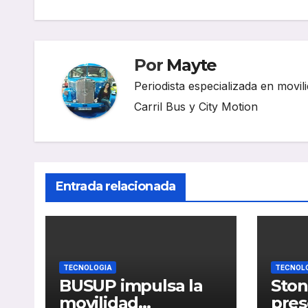
entradas
Por
Mayte
Periodista especializada en movili
Carril Bus y City Motion
Entrada relacionada
TECNOLOGIA
TECNOL
BUSUP impulsa la
Ston
movilidad
pres