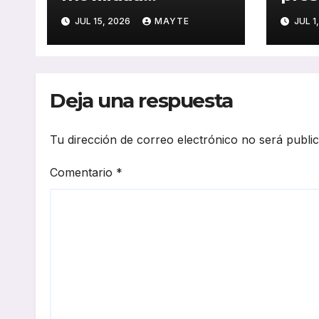
sostenible de LG
inno
JUL 15, 2026
MAYTE
JUL 1
con una nueva ruta
en v
de transporte
defi
corporativo
soft
Tran
Deja una respuesta
202
Tu dirección de correo electrónico no será publi
Comentario
*