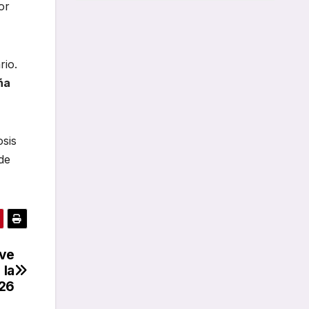
or
rio.
ña
osis
de
ave
 la
026