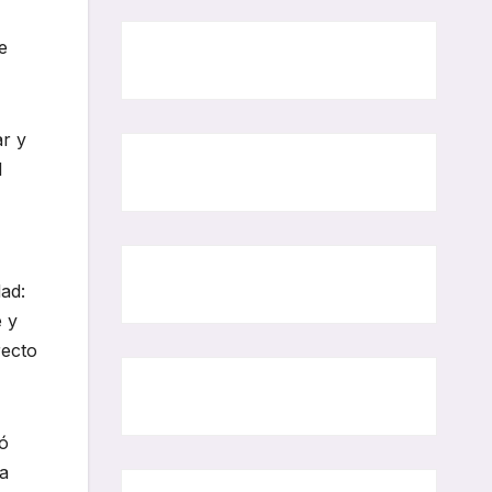
e
ar y
l
ad:
e y
recto
ló
la