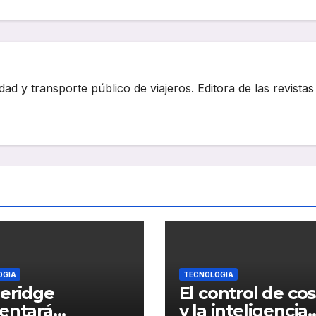
dad y transporte público de viajeros. Editora de las revistas
OGIA
TECNOLOGIA
eridge
El control de co
entará
y la inteligencia