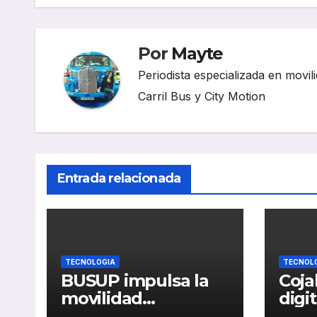
Por
Mayte
Periodista especializada en movili
Carril Bus y City Motion
Entrada relacionada
TECNOLOGIA
TECNOL
BUSUP impulsa la
Coja
movilidad
digi
sostenible de LG
man