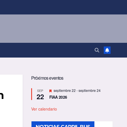
Próximos eventos
D
septiembre 22
-
septiembre 24
SEP
n
22
e
FIAA 2026
s
t
a
Ver calendario
c
a
d
o