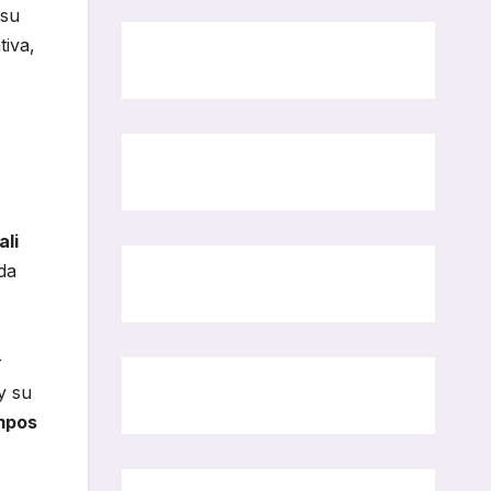
 su
tiva,
ali
da
r
y su
empos