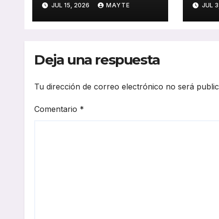
JUL 15, 2026
MAYTE
JUL 3
con una nueva ruta
auto
de transporte
prem
corporativo
tecn
simu
Deja una respuesta
elec
Tu dirección de correo electrónico no será publi
Comentario
*