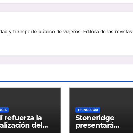
dad y transporte público de viajeros. Editora de las revistas
OGIA
TECNOLOGIA
li refuerza la
Stoneridge
talización del
presentará
tenimiento de
innovaciones cl