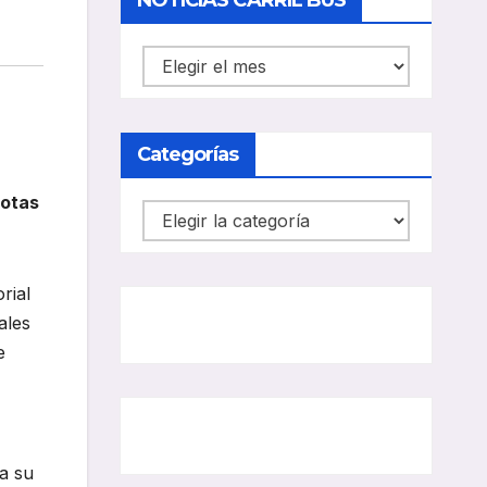
NOTICIAS CARRIL BUS
NOTICIAS
CARRIL
BUS
Categorías
lotas
Categorías
rial
ales
e
 a su