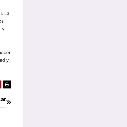
l. La
os
s y
nocer
ad y
car
as…