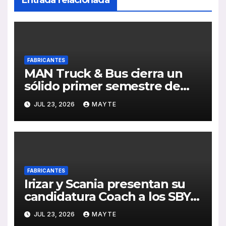
FABRICANTES
MAN Truck & Bus cierra un
sólido primer semestre de
2026 con crecimiento en
JUL 23, 2026
MAYTE
ventas, pedidos y
rentabilidad
FABRICANTES
Irizar y Scania presentan su
candidatura Coach a los SBY
2027 con el i6S Efficient sobre
JUL 23, 2026
MAYTE
plataforma Super PHEV