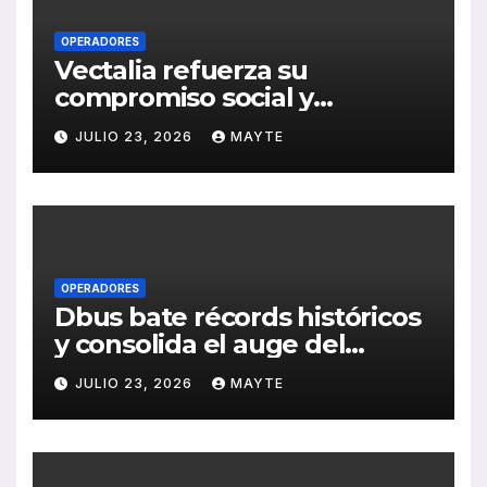
OPERADORES
Vectalia refuerza su
compromiso social y
medioambiental con la
JULIO 23, 2026
MAYTE
publicación de su Memoria
de RSC 2025
OPERADORES
Dbus bate récords históricos
y consolida el auge del
transporte público en San
JULIO 23, 2026
MAYTE
Sebastián