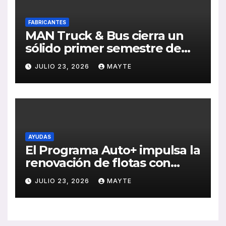
FABRICANTES
MAN Truck & Bus cierra un
sólido primer semestre de
2026 con crecimiento en
JULIO 23, 2026
MAYTE
ventas, pedidos y
rentabilidad
AYUDAS
El Programa Auto+ impulsa la
renovación de flotas con
ayudas a vehículos eléctricos
JULIO 23, 2026
MAYTE
ligeros