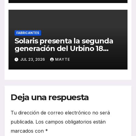
FABRICANTES
Solaris presenta la segunda
generación del Urbino 18
Hydrogen ante el jurado de
JUL 23, 2026
MAYTE
los SBY 2027
Deja una respuesta
Tu dirección de correo electrónico no será
publicada.
Los campos obligatorios están
marcados con
*