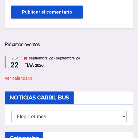
Próximos eventos
D
septiembre 22
-
septiembre 24
SEP
22
e
FIAA 2026
s
t
a
Ver calendario
c
a
d
NOTICIAS CARRIL BUS
o
NOTICIAS
CARRIL
BUS