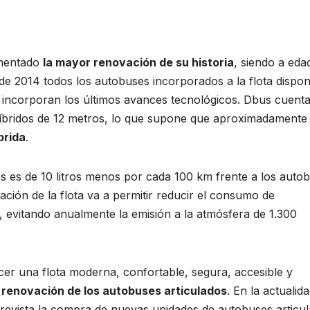
imentado
la mayor renovación de su historia
, siendo a eda
sde 2014 todos los autobuses incorporados a la flota dispo
 e incorporan los últimos avances tecnológicos. Dbus cuent
híbridos de 12 metros, lo que supone que aproximadament
brida
.
 es de 10 litros menos por cada 100 km frente a los auto
ación de la flota va a permitir reducir el consumo de
, evitando anualmente la emisión a la atmósfera de 1.300
r una flota moderna, confortable, segura, accesible y
a
renovación de los autobuses articulados
. En la actualid
revista la compra de nuevas unidades de autobuses articu