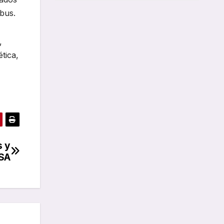
bus.
,
tica,
s y
LSA