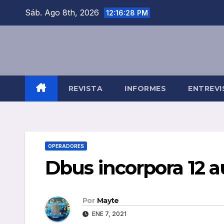
Saltar
Sáb. Ago 8th, 2026
12:16:29 PM
al
contenido
REVISTA
INFORMES
ENTREVI
OPERADORES
Dbus incorpora 12 a
Por
Mayte
ENE 7, 2021