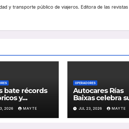
dad y transporte público de viajeros. Editora de las revistas
ORES
OPERADORES
 bate récords
Autocares Rías
óricos y
Baixas celebra s
olida el auge
centenario: un s
3, 2026
MAYTE
JUL 23, 2026
MAYTE
transporte
de historia,
ico en San
esfuerzo familiar
stián
compromiso con