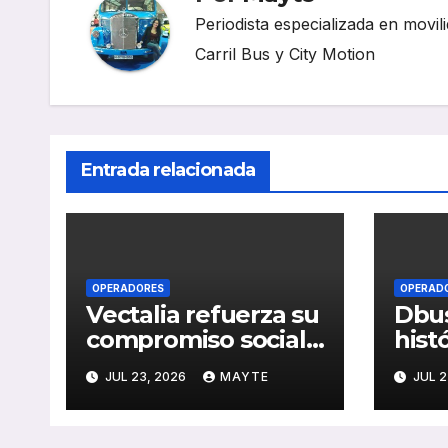
Periodista especializada en movili
Carril Bus y City Motion
Entrada relacionada
OPERADORES
OPERAD
Vectalia refuerza su
Dbus
compromiso social
hist
y medioambiental
cons
JUL 23, 2026
MAYTE
JUL 2
con la publicación
del 
de su Memoria de
públ
RSC 2025
Seba