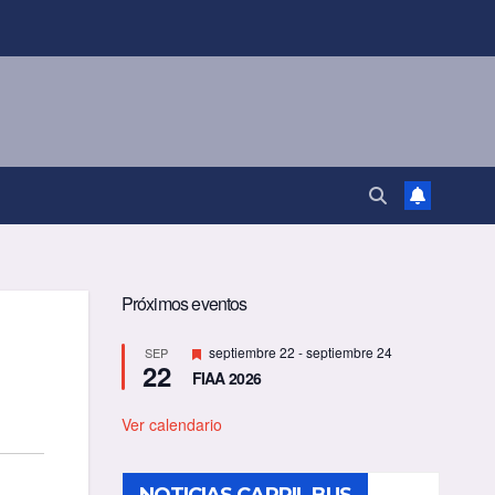
Próximos eventos
D
septiembre 22
-
septiembre 24
SEP
22
e
FIAA 2026
s
t
a
Ver calendario
c
a
d
o