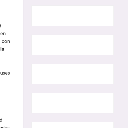
d
nen
a con
e
la
buses
ad
lados