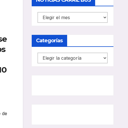
NOTICIAS CARRIL BUS
NOTICIAS
CARRIL
BUS
se
Categorías
os
Categorías
10
e de