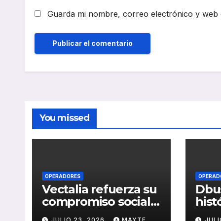
Guarda mi nombre, correo electrónico y web 
You missed
OPERADORES
OPERAD
Vectalia refuerza su
Dbus
compromiso social y
hist
medioambiental
cons
JULIO 23, 2026
MAYTE
JULI