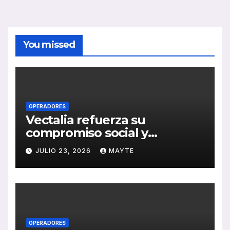
You missed
OPERADORES
Vectalia refuerza su
compromiso social y
medioambiental con la
JULIO 23, 2026
MAYTE
publicación de su Memoria
de RSC 2025
OPERADORES