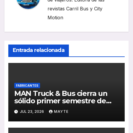
revistas Carril Bus y City
Motion
Entrada relacionada
FABRICANTES
MAN Truck & Bus cierra un
sólido primer semestre de
2026 con crecimiento en
JUL 23, 2026
MAYTE
ventas, pedidos y
rentabilidad