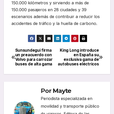
150.000 kilómetros y sirviendo a más de
150.000 pasajeros en 28 ciudades y 39
escenarios además de contribuir a reducir los
accidentes de tráfico y la huella de carbono.
Sunsundegui firma
King Long introduce
Navegación
un preacuerdo con
en España su
Volvo para carrozar
exclusiva gama de
de
buses de alta gama
autobuses eléctricos
entradas
Por
Mayte
Periodista especializada en
movilidad y transporte público
de viajeros. Editora de las