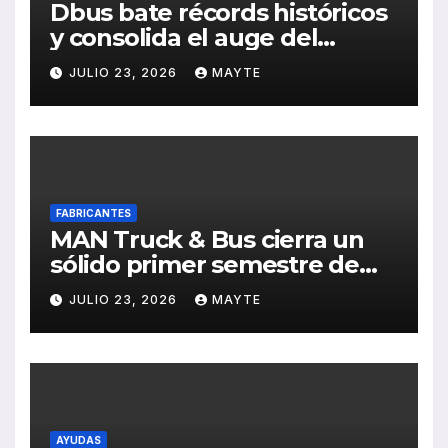
Dbus bate récords históricos
y consolida el auge del
transporte público en San
JULIO 23, 2026
MAYTE
Sebastián
FABRICANTES
MAN Truck & Bus cierra un
sólido primer semestre de
2026 con crecimiento en
JULIO 23, 2026
MAYTE
ventas, pedidos y
rentabilidad
AYUDAS