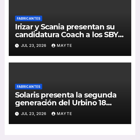
FABRICANTES
Irizar y Scania presentan su
candidatura Coach a los SBY
2027 con el i6S Efficient sobre
JUL 23, 2026
MAYTE
plataforma Super PHEV
FABRICANTES
Solaris presenta la segunda
generación del Urbino 18
Hydrogen ante el jurado de
JUL 23, 2026
MAYTE
los SBY 2027