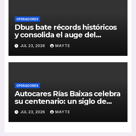
OPERADORES
Dbus bate récords históricos
y consolida el auge del
transporte público en San
JUL 23, 2026
MAYTE
Sebastián
OPERADORES
Autocares Rías Baixas celebra
su centenario: un siglo de
historia, esfuerzo familiar y
JUL 23, 2026
MAYTE
compromiso con el
transporte gallego