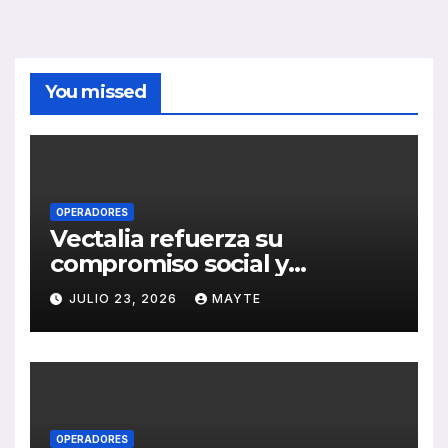
You missed
OPERADORES
Vectalia refuerza su
compromiso social y
medioambiental con la
JULIO 23, 2026
MAYTE
publicación de su Memoria
de RSC 2025
OPERADORES