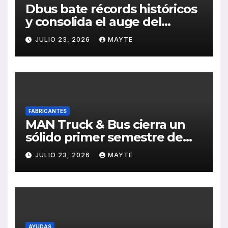
Dbus bate récords históricos
y consolida el auge del
transporte público en San
JULIO 23, 2026
MAYTE
Sebastián
FABRICANTES
MAN Truck & Bus cierra un
sólido primer semestre de
2026 con crecimiento en
JULIO 23, 2026
MAYTE
ventas, pedidos y
rentabilidad
AYUDAS