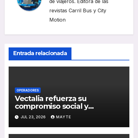
de viajeros. Editora de las
revistas Carril Bus y City
Motion
Entrada relacionada
OPERADORES
Vectalia refuerza su
compromiso social y
medioambiental con la
JUL 23, 2026
MAYTE
publicación de su Memoria de
RSC 2025