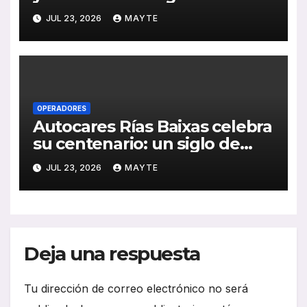
transporte público en San
JUL 23, 2026
MAYTE
Sebastián
OPERADORES
Autocares Rías Baixas celebra
su centenario: un siglo de
historia, esfuerzo familiar y
JUL 23, 2026
MAYTE
compromiso con el
transporte gallego
Deja una respuesta
Tu dirección de correo electrónico no será