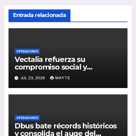
Entrada relacionada
OPERADORES
Vectalia refuerza su
compromiso social y
medioambiental con la
JUL 23, 2026
MAYTE
publicación de su Memoria de
RSC 2025
OPERADORES
Dbus bate récords históricos
y consolida el auge del