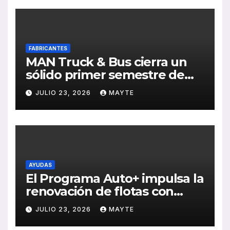
FABRICANTES
MAN Truck & Bus cierra un
sólido primer semestre de
2026 con crecimiento en
JULIO 23, 2026
MAYTE
ventas, pedidos y
rentabilidad
AYUDAS
El Programa Auto+ impulsa la
renovación de flotas con
ayudas a vehículos eléctricos
JULIO 23, 2026
MAYTE
ligeros