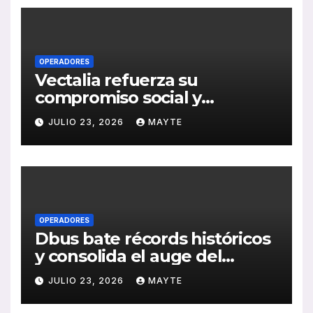
OPERADORES
Vectalia refuerza su
compromiso social y
medioambiental con la
JULIO 23, 2026
MAYTE
publicación de su Memoria
de RSC 2025
OPERADORES
Dbus bate récords históricos
y consolida el auge del
transporte público en San
JULIO 23, 2026
MAYTE
Sebastián