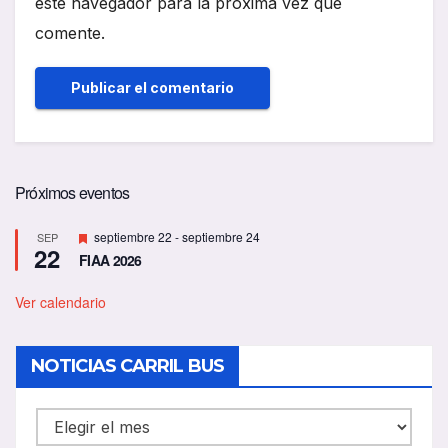
este navegador para la próxima vez que
comente.
Próximos eventos
D
septiembre 22
-
septiembre 24
SEP
22
e
FIAA 2026
s
t
a
Ver calendario
c
a
d
NOTICIAS CARRIL BUS
o
NOTICIAS