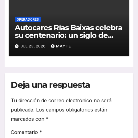
OPERADORES
Autocares Rías Baixas celebra
su centenario: un siglo de
historia, esfuerzo familiar y
JUL 23, 2026
MAYTE
compromiso con el
transporte gallego
Deja una respuesta
Tu dirección de correo electrónico no será
publicada.
Los campos obligatorios están
marcados con
*
Comentario
*