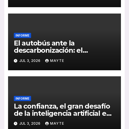
encontrar conductores
INFORME
El autobús ante la
descarbonización: el
biometano y la electrificación
JUL 3, 2026
MAYTE
lideran el cambio, según
GASNAM
INFORME
La confianza, el gran desafío
de la inteligencia artificial en
el transporte público
JUL 3, 2026
MAYTE