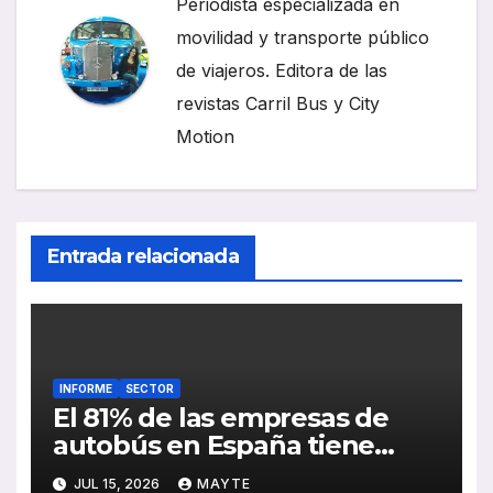
Periodista especializada en
movilidad y transporte público
de viajeros. Editora de las
revistas Carril Bus y City
Motion
Entrada relacionada
INFORME
SECTOR
El 81% de las empresas de
autobús en España tiene
serias dificultades para
JUL 15, 2026
MAYTE