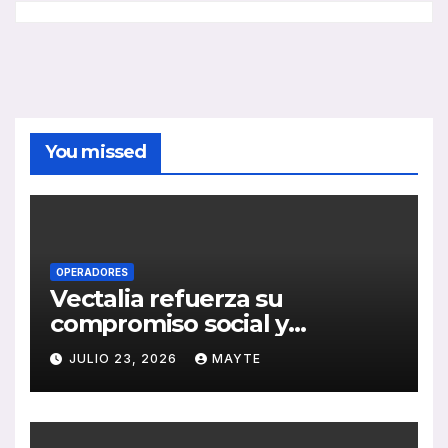
You missed
OPERADORES
Vectalia refuerza su
compromiso social y
medioambiental con la
JULIO 23, 2026
MAYTE
publicación de su Memoria
de RSC 2025