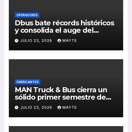
OPERADORES
Dbus bate récords históricos
y consolida el auge del
transporte público en San
JULIO 23, 2026
MAYTE
Sebastián
FABRICANTES
MAN Truck & Bus cierra un
sólido primer semestre de
2026 con crecimiento en
JULIO 23, 2026
MAYTE
ventas, pedidos y
rentabilidad