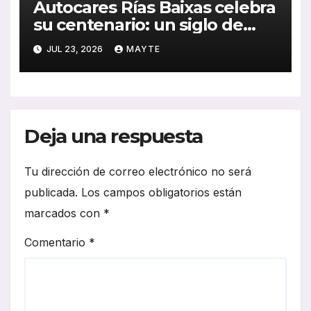
Autocares Rías Baixas celebra
su centenario: un siglo de
historia, esfuerzo familiar y
JUL 23, 2026
MAYTE
compromiso con el
transporte gallego
Deja una respuesta
Tu dirección de correo electrónico no será
publicada.
Los campos obligatorios están
marcados con
*
Comentario
*