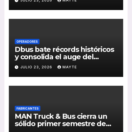
JULIO 23, 2026
MAYTE
publicación de su Memoria
de RSC 2025
OPERADORES
Dbus bate récords históricos
y consolida el auge del
transporte público en San
JULIO 23, 2026
MAYTE
Sebastián
FABRICANTES
MAN Truck & Bus cierra un
sólido primer semestre de
2026 con crecimiento en