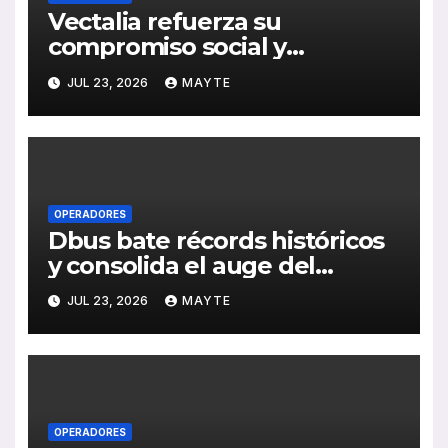
Vectalia refuerza su
compromiso social y
medioambiental con la
JUL 23, 2026
MAYTE
publicación de su Memoria de
RSC 2025
OPERADORES
Dbus bate récords históricos
y consolida el auge del
transporte público en San
JUL 23, 2026
MAYTE
Sebastián
OPERADORES