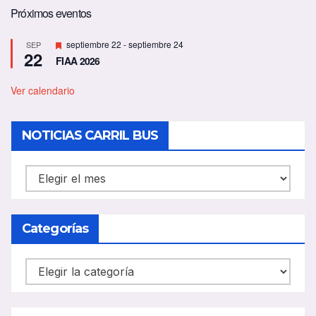
Próximos eventos
D
septiembre 22
-
septiembre 24
SEP
22
e
FIAA 2026
s
t
a
Ver calendario
c
a
d
NOTICIAS CARRIL BUS
o
NOTICIAS
CARRIL
BUS
Categorías
Categorías