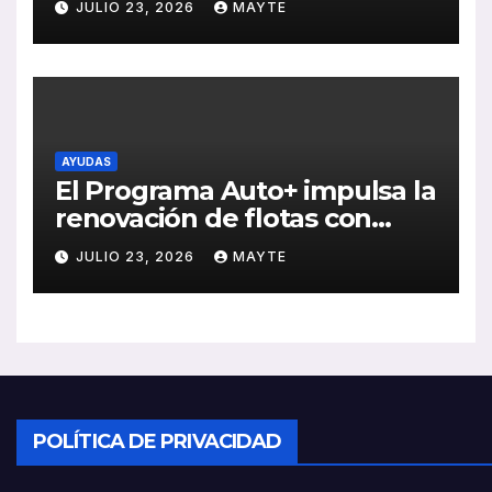
JULIO 23, 2026
MAYTE
ventas, pedidos y
rentabilidad
AYUDAS
El Programa Auto+ impulsa la
renovación de flotas con
ayudas a vehículos eléctricos
JULIO 23, 2026
MAYTE
ligeros
POLÍTICA DE PRIVACIDAD