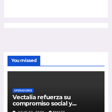
You missed
OPERADORES
Vectalia refuerza su
compromiso social y
medioambiental con la