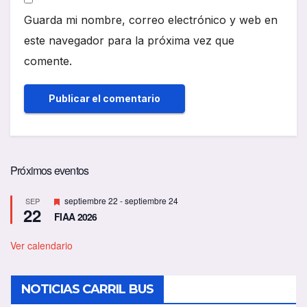
Guarda mi nombre, correo electrónico y web en
este navegador para la próxima vez que
comente.
Próximos eventos
D
septiembre 22
-
septiembre 24
SEP
22
e
FIAA 2026
s
t
a
Ver calendario
c
a
d
NOTICIAS CARRIL BUS
o