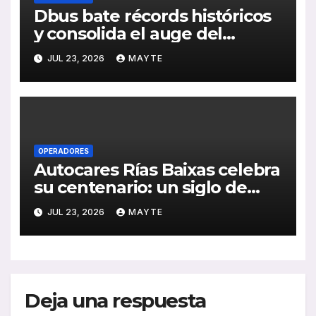
Dbus bate récords históricos
y consolida el auge del
transporte público en San
JUL 23, 2026
MAYTE
Sebastián
OPERADORES
Autocares Rías Baixas celebra
su centenario: un siglo de
historia, esfuerzo familiar y
JUL 23, 2026
MAYTE
compromiso con el
transporte gallego
Deja una respuesta