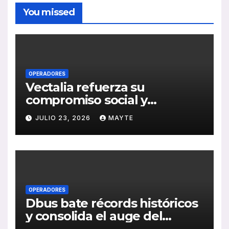
You missed
OPERADORES
Vectalia refuerza su
compromiso social y
medioambiental con la
JULIO 23, 2026
MAYTE
publicación de su Memoria
de RSC 2025
OPERADORES
Dbus bate récords históricos
y consolida el auge del
transporte público en San