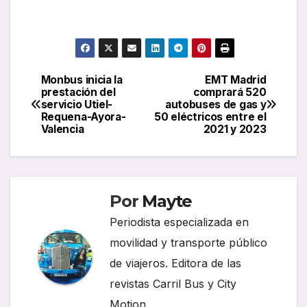
Monbus inicia la
EMT Madrid
Navegación
prestación del
comprará 520
servicio Utiel-
autobuses de gas y
de
Requena-Ayora-
50 eléctricos entre el
Valencia
2021 y 2023
entradas
Por
Mayte
Periodista especializada en
movilidad y transporte público
de viajeros. Editora de las
revistas Carril Bus y City
Motion