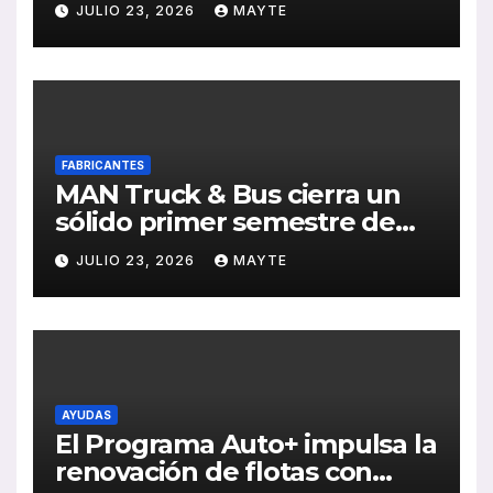
JULIO 23, 2026
MAYTE
Sebastián
FABRICANTES
MAN Truck & Bus cierra un
sólido primer semestre de
2026 con crecimiento en
JULIO 23, 2026
MAYTE
ventas, pedidos y
rentabilidad
AYUDAS
El Programa Auto+ impulsa la
renovación de flotas con