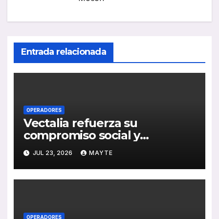
Entrada relacionada
OPERADORES
Vectalia refuerza su
compromiso social y
medioambiental con la
JUL 23, 2026
MAYTE
publicación de su Memoria de
RSC 2025
OPERADORES