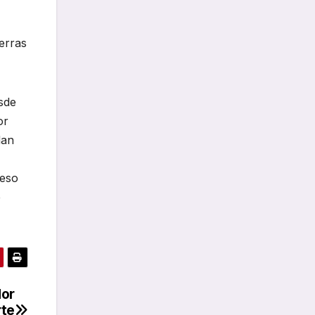
uerras
sde
or
dan
 eso
e
dor
rte