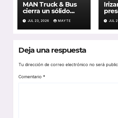
MAN Truck & Bus
Iriza
cierra un sólido
pres
primer semestre de
cand
JUL 23, 2026
MAYTE
JUL 2
2026 con
a lo
crecimiento en
el i6
ventas, pedidos y
sobr
rentabilidad
Sup
Deja una respuesta
Tu dirección de correo electrónico no será publi
Comentario
*