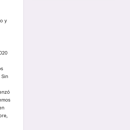
do y
2020
os
 Sin
menzó
cemos
en
pre,