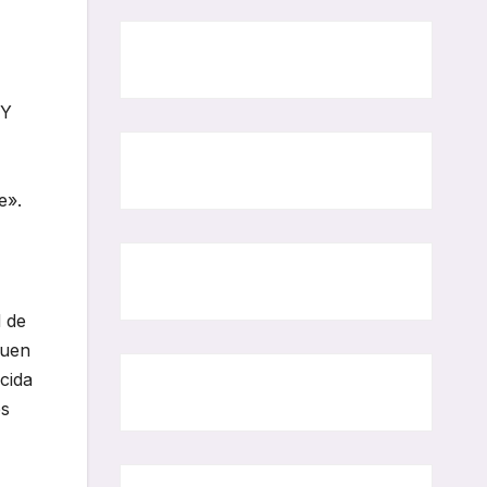
 Y
e».
d de
buen
cida
es