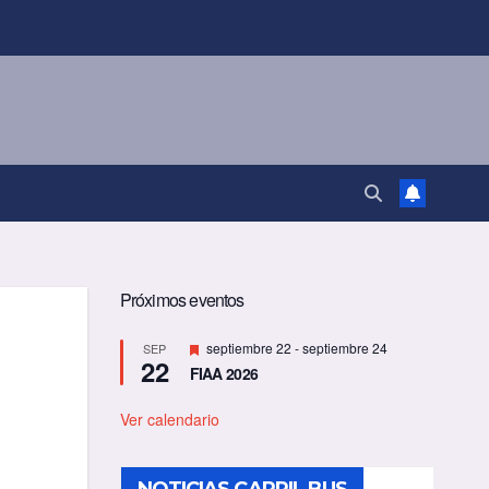
Próximos eventos
D
septiembre 22
-
septiembre 24
SEP
22
e
FIAA 2026
s
t
a
Ver calendario
c
a
d
o