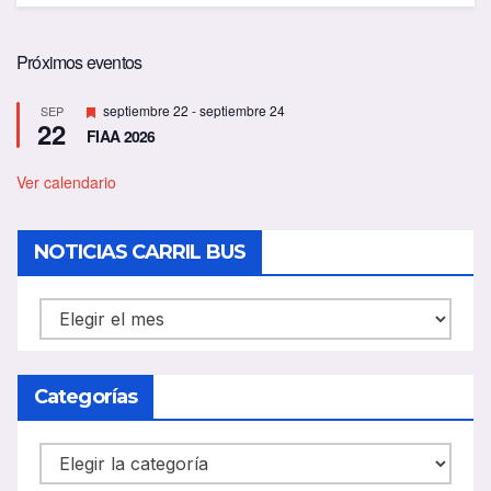
Próximos eventos
D
septiembre 22
-
septiembre 24
SEP
22
e
FIAA 2026
s
t
a
Ver calendario
c
a
d
NOTICIAS CARRIL BUS
o
NOTICIAS
CARRIL
BUS
Categorías
Categorías