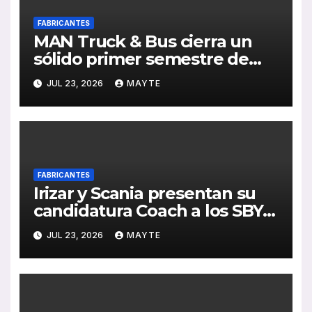
FABRICANTES
MAN Truck & Bus cierra un
sólido primer semestre de
2026 con crecimiento en
JUL 23, 2026
MAYTE
ventas, pedidos y
rentabilidad
FABRICANTES
Irizar y Scania presentan su
candidatura Coach a los SBY
2027 con el i6S Efficient sobre
JUL 23, 2026
MAYTE
plataforma Super PHEV