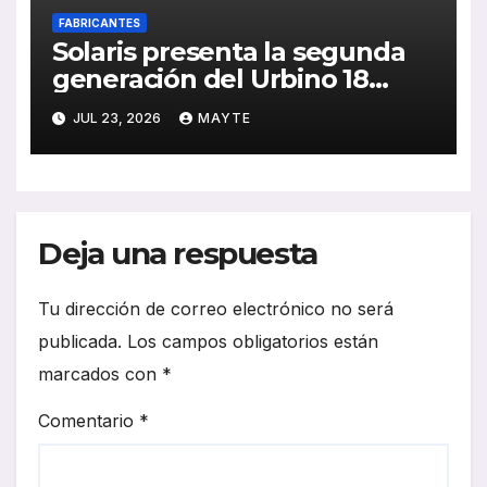
FABRICANTES
Solaris presenta la segunda
generación del Urbino 18
Hydrogen ante el jurado de
JUL 23, 2026
MAYTE
los SBY 2027
Deja una respuesta
Tu dirección de correo electrónico no será
publicada.
Los campos obligatorios están
marcados con
*
Comentario
*