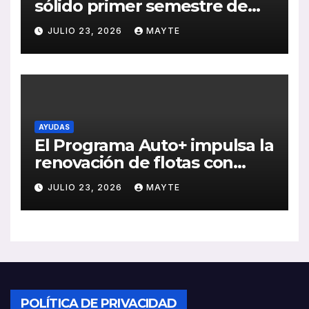
sólido primer semestre de
2026 con crecimiento en
JULIO 23, 2026
MAYTE
ventas, pedidos y
rentabilidad
AYUDAS
El Programa Auto+ impulsa la
renovación de flotas con
ayudas a vehículos eléctricos
JULIO 23, 2026
MAYTE
ligeros
POLÍTICA DE PRIVACIDAD