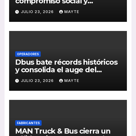
compromiso social y
medioambiental con la
JULIO 23, 2026
MAYTE
publicación de su Memoria
de RSC 2025
OPERADORES
Dbus bate récords históricos
y consolida el auge del
transporte público en San
JULIO 23, 2026
MAYTE
Sebastián
FABRICANTES
MAN Truck & Bus cierra un