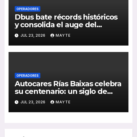
OPERADORES
Dbus bate récords históricos
y consolida el auge del
transporte público en San
JUL 23, 2026
MAYTE
Sebastián
OPERADORES
Autocares Rías Baixas celebra
su centenario: un siglo de
historia, esfuerzo familiar y
JUL 23, 2026
MAYTE
compromiso con el
transporte gallego