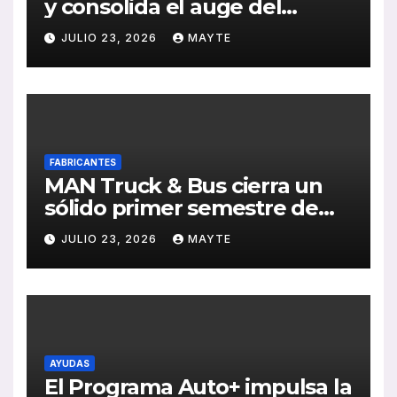
y consolida el auge del
transporte público en San
JULIO 23, 2026
MAYTE
Sebastián
FABRICANTES
MAN Truck & Bus cierra un
sólido primer semestre de
2026 con crecimiento en
JULIO 23, 2026
MAYTE
ventas, pedidos y
rentabilidad
AYUDAS
El Programa Auto+ impulsa la