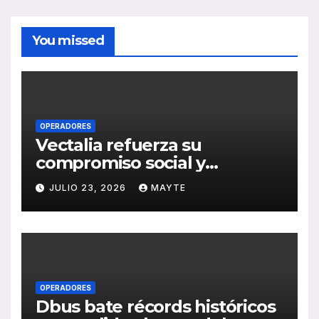
You missed
OPERADORES
Vectalia refuerza su
compromiso social y
medioambiental con la
JULIO 23, 2026
MAYTE
publicación de su Memoria
de RSC 2025
OPERADORES
Dbus bate récords históricos