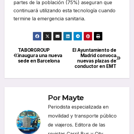
partes de la población (75%) aseguran que
continuará utilizando esta tecnología cuando
termine la emergencia sanitaria.
TABORGROUP
El Ayuntamiento de
Navegación
inaugura una nueva
Madrid convoca
sede en Barcelona
nuevas plazas de
de
conductor en EMT
entradas
Por
Mayte
Periodista especializada en
movilidad y transporte público
de viajeros. Editora de las
revistas Carril Bus y City