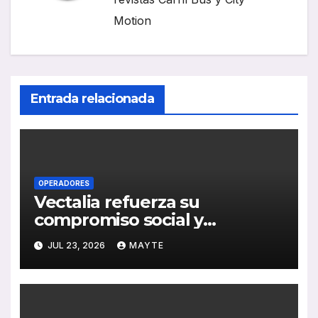
Motion
Entrada relacionada
OPERADORES
Vectalia refuerza su
compromiso social y
medioambiental con la
JUL 23, 2026
MAYTE
publicación de su Memoria de
RSC 2025