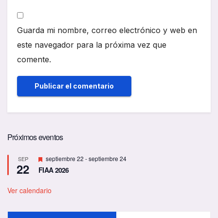
Guarda mi nombre, correo electrónico y web en
este navegador para la próxima vez que
comente.
Próximos eventos
D
septiembre 22
-
septiembre 24
SEP
22
e
FIAA 2026
s
t
a
Ver calendario
c
a
d