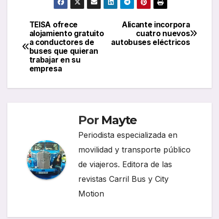
TEISA ofrece
Alicante incorpora
Navegación
alojamiento gratuito
cuatro nuevos
a conductores de
autobuses eléctricos
de
buses que quieran
trabajar en su
entradas
empresa
Por
Mayte
Periodista especializada en
movilidad y transporte público
de viajeros. Editora de las
revistas Carril Bus y City
Motion