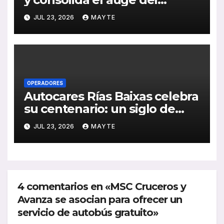
transporte público en San
JUL 23, 2026
MAYTE
Sebastián
OPERADORES
Autocares Rías Baixas celebra
su centenario: un siglo de
historia, esfuerzo familiar y
JUL 23, 2026
MAYTE
compromiso con el
transporte gallego
4 comentarios en «MSC Cruceros y
Avanza se asocian para ofrecer un
servicio de autobús gratuito»