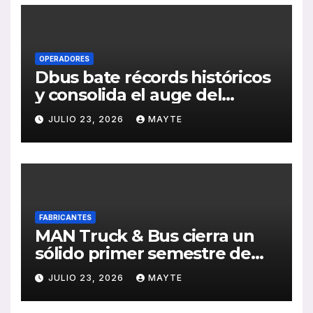
OPERADORES
Dbus bate récords históricos
y consolida el auge del
transporte público en San
JULIO 23, 2026
MAYTE
Sebastián
FABRICANTES
MAN Truck & Bus cierra un
sólido primer semestre de
2026 con crecimiento en
JULIO 23, 2026
MAYTE
ventas, pedidos y
rentabilidad