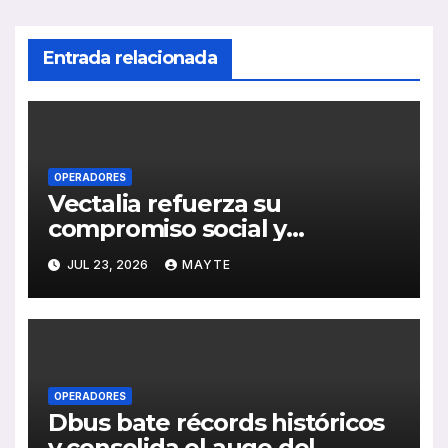
Entrada relacionada
OPERADORES
Vectalia refuerza su
compromiso social y
medioambiental con la
JUL 23, 2026
MAYTE
publicación de su Memoria de
RSC 2025
OPERADORES
Dbus bate récords históricos
y consolida el auge del