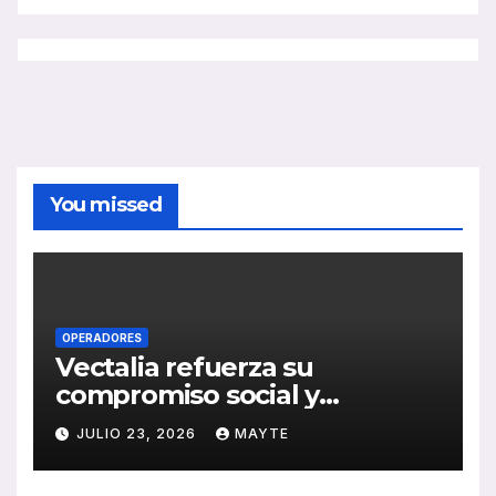
You missed
OPERADORES
Vectalia refuerza su
compromiso social y
medioambiental con la
JULIO 23, 2026
MAYTE
publicación de su Memoria
de RSC 2025