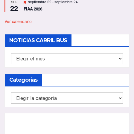
D
septiembre 22
-
septiembre 24
SEP
22
e
FIAA 2026
s
t
a
Ver calendario
c
a
d
NOTICIAS CARRIL BUS
o
NOTICIAS
CARRIL
BUS
Categorías
Categorías