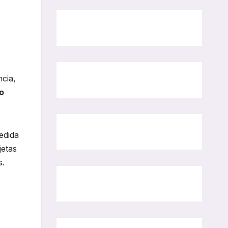
ncia,
o
edida
jetas
s.