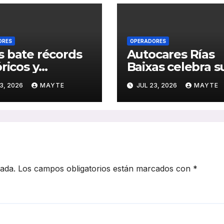
ORES
OPERADORES
 bate récords
Autocares Rías
óricos y
Baixas celebra s
olida el auge
centenario: un s
3, 2026
MAYTE
JUL 23, 2026
MAYTE
transporte
de historia,
ico en San
esfuerzo familiar
stián
compromiso con
transporte gall
cada.
Los campos obligatorios están marcados con
*