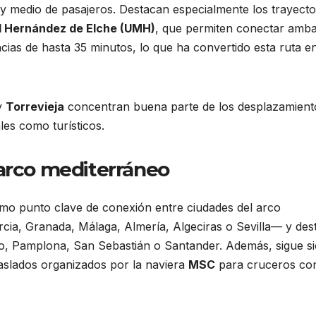
 y medio de pasajeros. Destacan especialmente los trayect
l Hernández de Elche (UMH)
, que permiten conectar amb
cias de hasta 35 minutos, lo que ha convertido esta ruta e
y
Torrevieja
concentran buena parte de los desplazamient
les como turísticos.
 arco mediterráneo
omo punto clave de conexión entre ciudades del arco
ia, Granada, Málaga, Almería, Algeciras o Sevilla— y des
bao, Pamplona, San Sebastián o Santander. Además, sigue s
aslados organizados por la naviera
MSC
para cruceros co