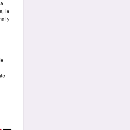
la
a, la
nal y
de
nto