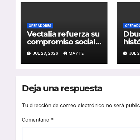
OPERADORES
OPERAD
Vectalia refuerza su
Dbus
compromiso social
hist
y medioambiental
cons
JUL 23, 2026
MAYTE
JUL 2
con la publicación
del 
de su Memoria de
públ
RSC 2025
Seba
Deja una respuesta
Tu dirección de correo electrónico no será publi
Comentario
*