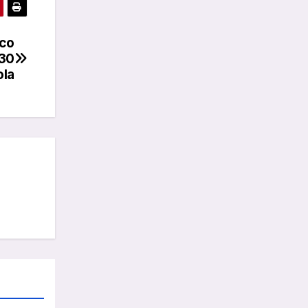
ico
030
ola