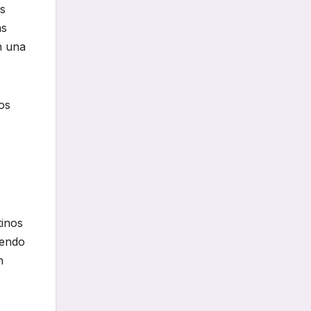
os
as
n una
os
tinos
iendo
n