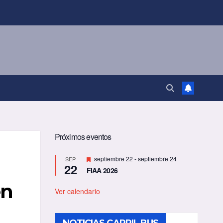
Próximos eventos
D
septiembre 22
-
septiembre 24
SEP
22
e
FIAA 2026
s
t
en
a
Ver calendario
c
a
d
o