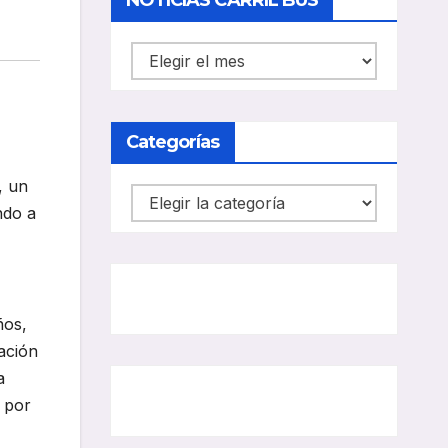
NOTICIAS CARRIL BUS
NOTICIAS
CARRIL
BUS
Categorías
, un
Categorías
ndo a
ños,
ación
a
 por