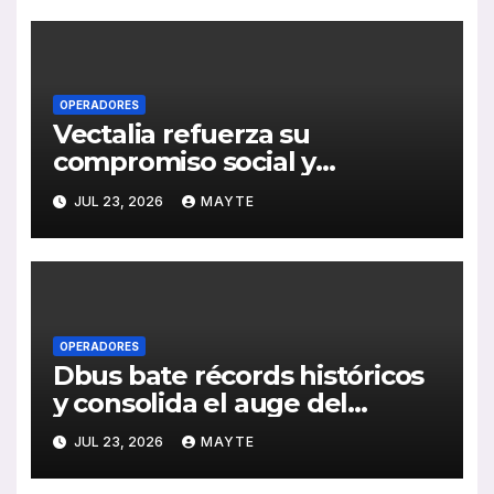
OPERADORES
Vectalia refuerza su
compromiso social y
medioambiental con la
JUL 23, 2026
MAYTE
publicación de su Memoria de
RSC 2025
OPERADORES
Dbus bate récords históricos
y consolida el auge del
transporte público en San
JUL 23, 2026
MAYTE
Sebastián