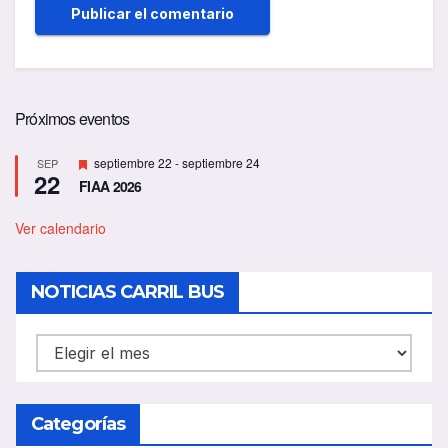
Próximos eventos
D
septiembre 22
-
septiembre 24
SEP
22
e
FIAA 2026
s
t
a
Ver calendario
c
a
d
NOTICIAS CARRIL BUS
o
NOTICIAS
CARRIL
BUS
Categorías