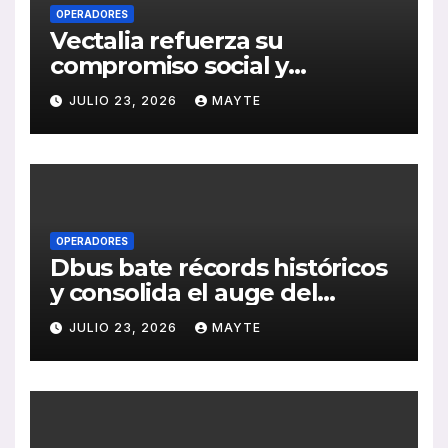
OPERADORES
Vectalia refuerza su
compromiso social y
medioambiental con la
JULIO 23, 2026
MAYTE
publicación de su Memoria
de RSC 2025
OPERADORES
Dbus bate récords históricos
y consolida el auge del
transporte público en San
JULIO 23, 2026
MAYTE
Sebastián