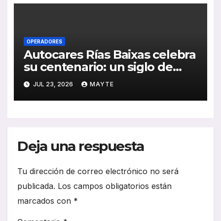
OPERADORES
Autocares Rías Baixas celebra
su centenario: un siglo de
historia, esfuerzo familiar y
JUL 23, 2026
MAYTE
compromiso con el
transporte gallego
Deja una respuesta
Tu dirección de correo electrónico no será
publicada.
Los campos obligatorios están
marcados con
*