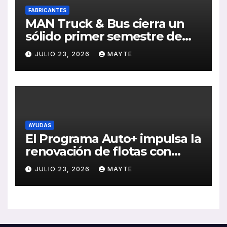
FABRICANTES
MAN Truck & Bus cierra un
sólido primer semestre de
2026 con crecimiento en
JULIO 23, 2026
MAYTE
ventas, pedidos y
rentabilidad
AYUDAS
El Programa Auto+ impulsa la
renovación de flotas con
ayudas a vehículos eléctricos
JULIO 23, 2026
MAYTE
ligeros