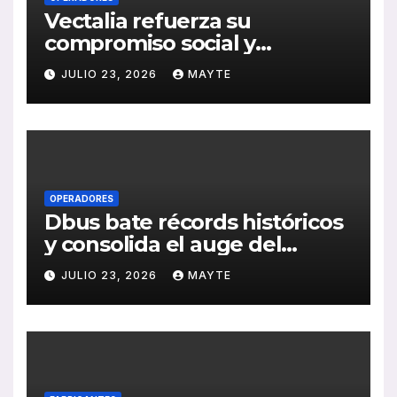
Vectalia refuerza su
compromiso social y
medioambiental con la
JULIO 23, 2026
MAYTE
publicación de su Memoria
de RSC 2025
OPERADORES
Dbus bate récords históricos
y consolida el auge del
transporte público en San
JULIO 23, 2026
MAYTE
Sebastián