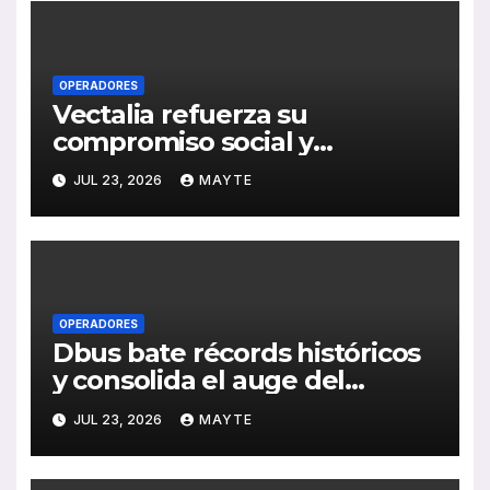
OPERADORES
Vectalia refuerza su
compromiso social y
medioambiental con la
JUL 23, 2026
MAYTE
publicación de su Memoria de
RSC 2025
OPERADORES
Dbus bate récords históricos
y consolida el auge del
transporte público en San
JUL 23, 2026
MAYTE
Sebastián