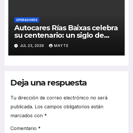
OPERADORES
Autocares Rías Baixas celebra
su centenario: un siglo de
historia, esfuerzo familiar y
JUL 23, 2026
MAYTE
compromiso con el
transporte gallego
Deja una respuesta
Tu dirección de correo electrónico no será
publicada.
Los campos obligatorios están
marcados con
*
Comentario
*