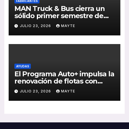
FABRICANTES
MAN Truck & Bus cierra un
sólido primer semestre de
2026 con crecimiento en
JULIO 23, 2026
MAYTE
ventas, pedidos y
rentabilidad
AYUDAS
El Programa Auto+ impulsa la
renovación de flotas con
ayudas a vehículos eléctricos
JULIO 23, 2026
MAYTE
ligeros