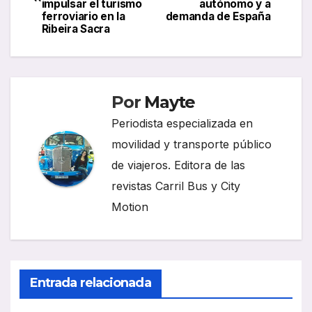
de
impulsar el turismo
autónomo y a
ferroviario en la
demanda de España
entradas
Ribeira Sacra
Por
Mayte
Periodista especializada en
movilidad y transporte público
de viajeros. Editora de las
revistas Carril Bus y City
Motion
Entrada relacionada