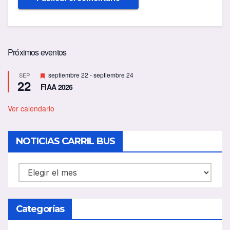
Próximos eventos
D
septiembre 22
-
septiembre 24
SEP
22
e
FIAA 2026
s
t
a
Ver calendario
c
a
d
NOTICIAS CARRIL BUS
o
NOTICIAS
CARRIL
BUS
Categorías