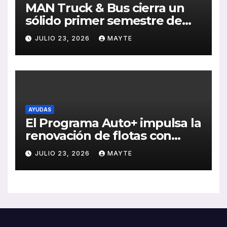
MAN Truck & Bus cierra un
sólido primer semestre de
2026 con crecimiento en
JULIO 23, 2026
MAYTE
ventas, pedidos y
rentabilidad
AYUDAS
El Programa Auto+ impulsa la
renovación de flotas con
ayudas a vehículos eléctricos
JULIO 23, 2026
MAYTE
ligeros