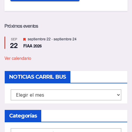
Próximos eventos
D
septiembre 22
-
septiembre 24
SEP
22
e
FIAA 2026
s
t
a
Ver calendario
c
a
d
NOTICIAS CARRIL BUS
o
NOTICIAS
CARRIL
BUS
Categorías