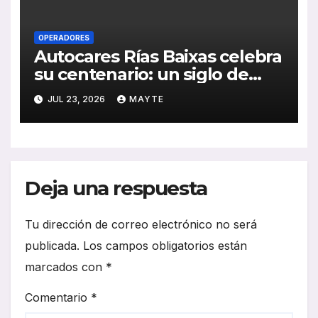
OPERADORES
Autocares Rías Baixas celebra
su centenario: un siglo de
historia, esfuerzo familiar y
JUL 23, 2026
MAYTE
compromiso con el
transporte gallego
Deja una respuesta
Tu dirección de correo electrónico no será
publicada.
Los campos obligatorios están
marcados con
*
Comentario
*