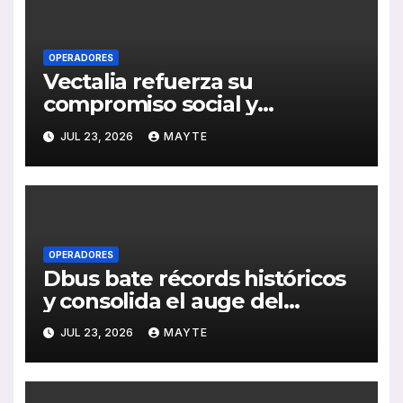
OPERADORES
Vectalia refuerza su
compromiso social y
medioambiental con la
JUL 23, 2026
MAYTE
publicación de su Memoria de
RSC 2025
OPERADORES
Dbus bate récords históricos
y consolida el auge del
transporte público en San
JUL 23, 2026
MAYTE
Sebastián