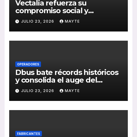
Vectalia refuerza su
compromiso social y
medioambiental con la
JULIO 23, 2026
MAYTE
publicación de su Memoria
de RSC 2025
OPERADORES
Dbus bate récords históricos
y consolida el auge del
transporte público en San
JULIO 23, 2026
MAYTE
Sebastián
FABRICANTES