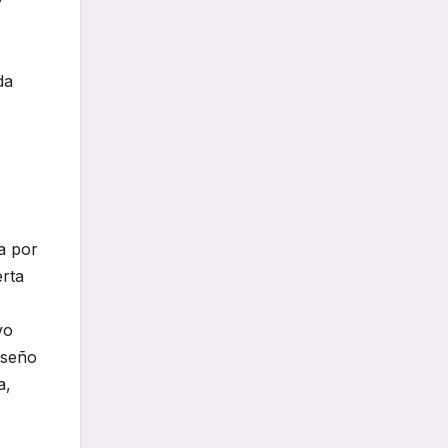
da
a por
erta
vo
iseño
a,