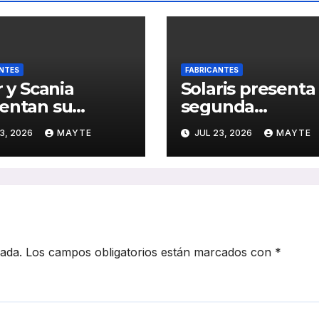
NTES
FABRICANTES
r y Scania
Solaris presenta 
entan su
segunda
idatura Coach
generación del
3, 2026
MAYTE
JUL 23, 2026
MAYTE
s SBY 2027 con
Urbino 18 Hydro
S Efficient
ante el jurado de
e plataforma
SBY 2027
er PHEV
cada.
Los campos obligatorios están marcados con
*