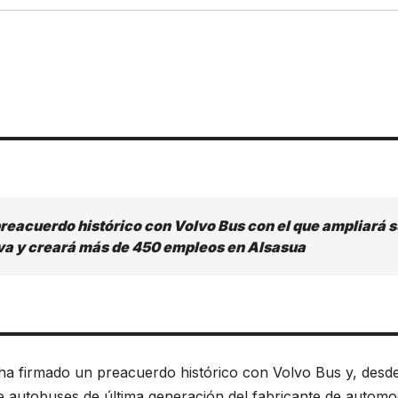
reacuerdo histórico con Volvo Bus con el que ampliará s
va y creará más de 450 empleos en Alsasua
ha firmado un preacuerdo histórico con Volvo Bus y, desd
e autobuses de última generación del fabricante de automo