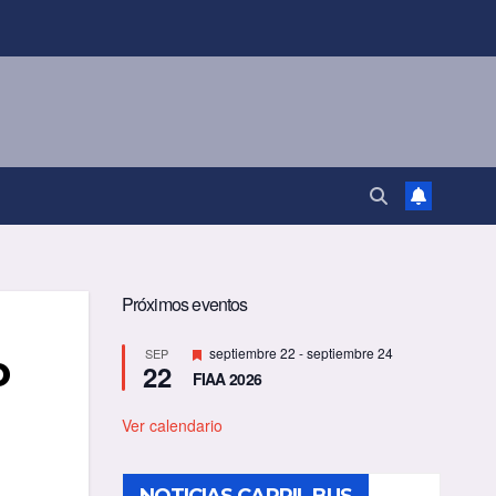
Próximos eventos
D
septiembre 22
-
septiembre 24
SEP
o
22
e
FIAA 2026
s
t
a
Ver calendario
c
a
d
o