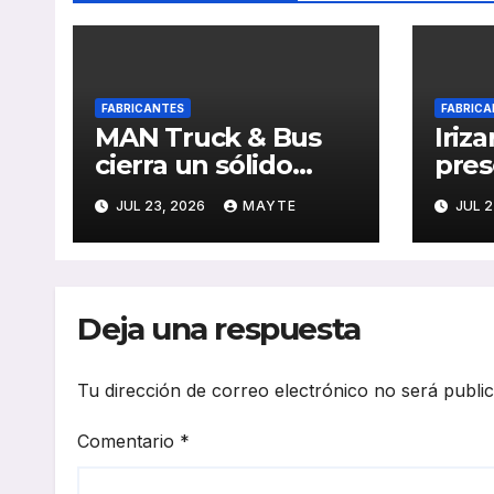
FABRICANTES
FABRICA
MAN Truck & Bus
Iriza
cierra un sólido
pres
primer semestre de
cand
JUL 23, 2026
MAYTE
JUL 2
2026 con
a lo
crecimiento en
el i6
ventas, pedidos y
sobr
rentabilidad
Sup
Deja una respuesta
Tu dirección de correo electrónico no será publi
Comentario
*