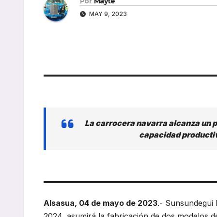
Por
Mayte
MAY 9, 2023
La carrocera navarra alcanza un p
capacidad producti
Alsasua, 04 de mayo de 2023
.- Sunsundegui 
2024, asumirá la fabricación de dos modelos d