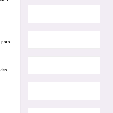
, para
ades
s