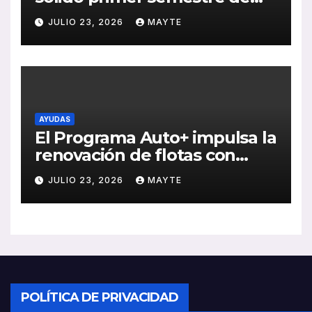
2026 con crecimiento en
JULIO 23, 2026
MAYTE
ventas, pedidos y
rentabilidad
AYUDAS
El Programa Auto+ impulsa la
renovación de flotas con
ayudas a vehículos eléctricos
JULIO 23, 2026
MAYTE
ligeros
POLÍTICA DE PRIVACIDAD