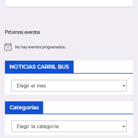
Próximos eventos
No hay eventos programados.
A
v
i
s
NOTICIAS CARRIL BUS
o
NOTICIAS
CARRIL
BUS
Categorías
Categorías