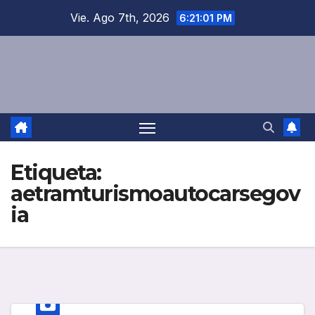
Saltar
Vie. Ago 7th, 2026
6:21:01 PM
al
contenido
Etiqueta:
aetramturismoautocarsegov
ia