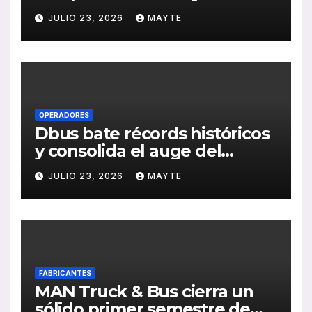
medioambiental con la
JULIO 23, 2026
MAYTE
publicación de su Memoria
de RSC 2025
OPERADORES
Dbus bate récords históricos
y consolida el auge del
transporte público en San
JULIO 23, 2026
MAYTE
Sebastián
FABRICANTES
MAN Truck & Bus cierra un
sólido primer semestre de