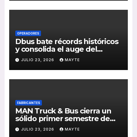
de RSC 2025
OPERADORES
Dbus bate récords históricos
y consolida el auge del
transporte público en San
JULIO 23, 2026
MAYTE
Sebastián
FABRICANTES
MAN Truck & Bus cierra un
sólido primer semestre de
2026 con crecimiento en
JULIO 23, 2026
MAYTE
ventas, pedidos y