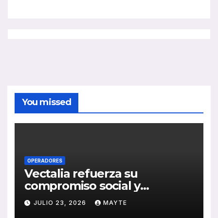
You missed
OPERADORES
Vectalia refuerza su
compromiso social y
medioambiental con la
JULIO 23, 2026
MAYTE
publicación de su Memoria