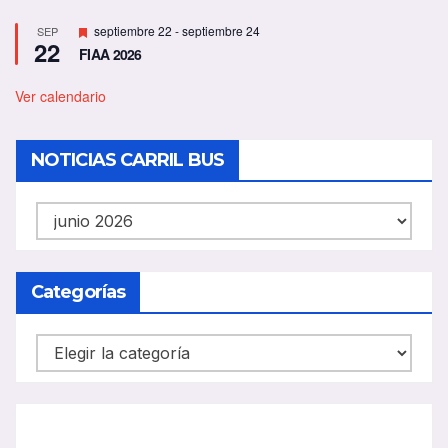
D
septiembre 22
-
septiembre 24
SEP
22
e
FIAA 2026
s
t
a
Ver calendario
c
a
d
NOTICIAS CARRIL BUS
o
NOTICIAS
CARRIL
BUS
Categorías
Categorías