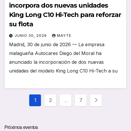
incorpora dos nuevas unidades
King Long C10 Hi-Tech para reforzar
su flota
JUNIO 30, 2026
MAYTE
Madrid, 30 de junio de 2026 — La empresa
malagueña Autocares Diego del Moral ha
anunciado la incorporación de dos nuevas
unidades del modelo King Long C10 Hi-Tech a su
Paginación
1
2
…
7
de
entradas
Próximos eventos