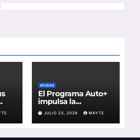
AYUDAS
us
El Programa Auto+
impulsa la
e de
renovación de flotas
YTE
JULIO 23, 2026
MAYTE
con ayudas a
vehículos eléctricos
 y
ligeros