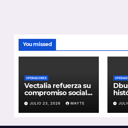
You missed
OPERADORES
OPERAD
Vectalia refuerza su
Dbus
compromiso social y
hist
medioambiental
cons
JULIO 23, 2026
MAYTE
JULI
con la publicación
del 
de su Memoria de
públ
RSC 2025
Seba