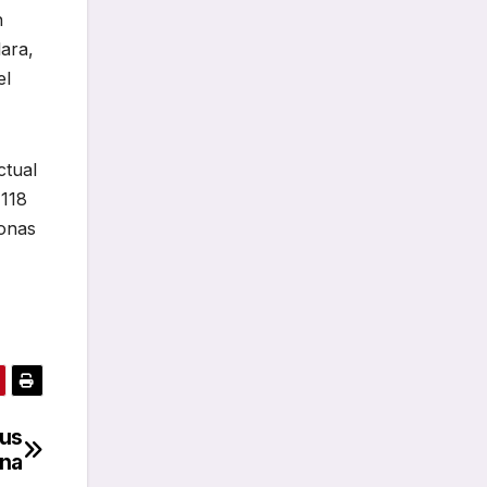
n
ara,
el
ctual
 118
sonas
bus
ona