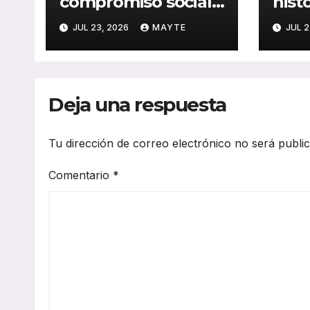
compromiso social
hist
y medioambiental
cons
JUL 23, 2026
MAYTE
JUL 2
con la publicación
del 
de su Memoria de
públ
RSC 2025
Seba
Deja una respuesta
Tu dirección de correo electrónico no será publi
Comentario
*