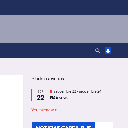
Próximos eventos
D
septiembre 22
-
septiembre 24
SEP
22
e
FIAA 2026
s
t
a
Ver calendario
c
a
d
o