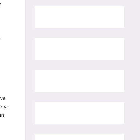
e
n
eva
apoyo
un