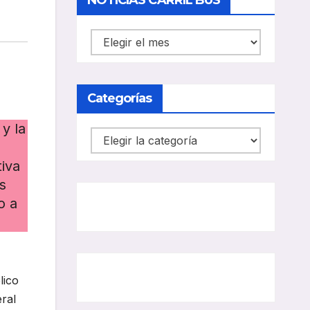
NOTICIAS CARRIL BUS
NOTICIAS
CARRIL
BUS
Categorías
y la
Categorías
tiva
s
o a
lico
eral