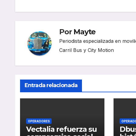
de
entradas
Por
Mayte
Periodista especializada en movili
Carril Bus y City Motion
Entrada relacionada
OPERADORES
OPERAD
Vectalia refuerza su
Dbus