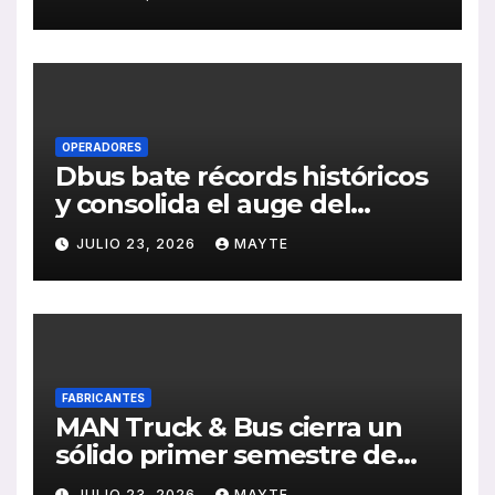
publicación de su Memoria
de RSC 2025
OPERADORES
Dbus bate récords históricos
y consolida el auge del
transporte público en San
JULIO 23, 2026
MAYTE
Sebastián
FABRICANTES
MAN Truck & Bus cierra un
sólido primer semestre de
2026 con crecimiento en
JULIO 23, 2026
MAYTE