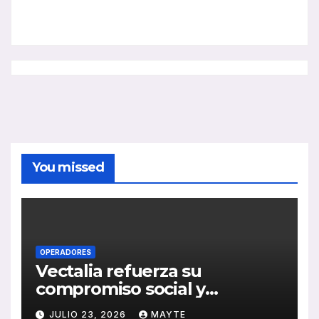
You missed
OPERADORES
Vectalia refuerza su
compromiso social y
medioambiental con la
JULIO 23, 2026
MAYTE