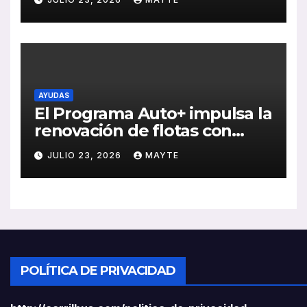
ventas, pedidos y
rentabilidad
AYUDAS
El Programa Auto+ impulsa la
renovación de flotas con
ayudas a vehículos eléctricos
JULIO 23, 2026
MAYTE
ligeros
POLÍTICA DE PRIVACIDAD