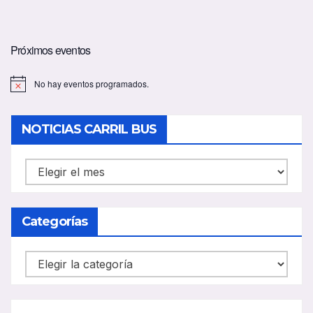
Próximos eventos
No hay eventos programados.
A
v
i
s
NOTICIAS CARRIL BUS
o
NOTICIAS
CARRIL
BUS
Categorías
Categorías