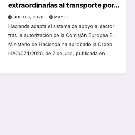
extraordinarias al transporte por
carretera para compensar el
JULIO 6, 2026
MAYTE
impacto de la crisis en Oriente
Hacienda adapta el sistema de apoyo al sector
Medio
tras la autorización de la Comisión Europea El
Ministerio de Hacienda ha aprobado la Orden
HAC/674/2026, de 2 de julio, publicada en