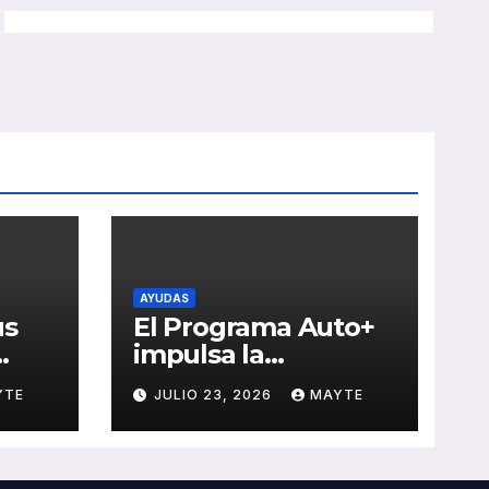
AYUDAS
us
El Programa Auto+
impulsa la
e de
renovación de flotas
YTE
JULIO 23, 2026
MAYTE
con ayudas a
vehículos eléctricos
 y
ligeros