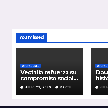
You missed
OPERADORES
OPERAD
Vectalia refuerza su
Dbus
compromiso social y
hist
medioambiental
cons
JULIO 23, 2026
MAYTE
JULI
con la publicación
del 
de su Memoria de
públ
RSC 2025
Seba