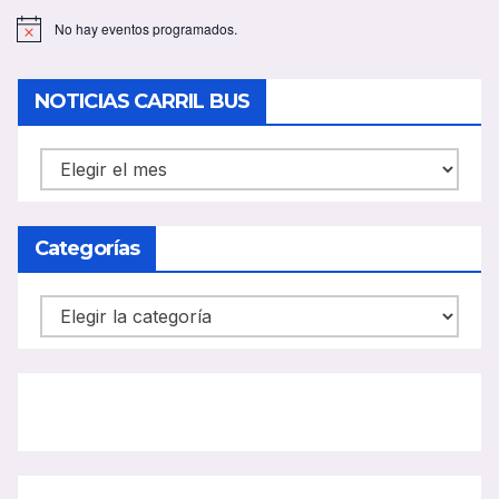
No hay eventos programados.
A
v
i
s
NOTICIAS CARRIL BUS
o
NOTICIAS
CARRIL
BUS
Categorías
Categorías