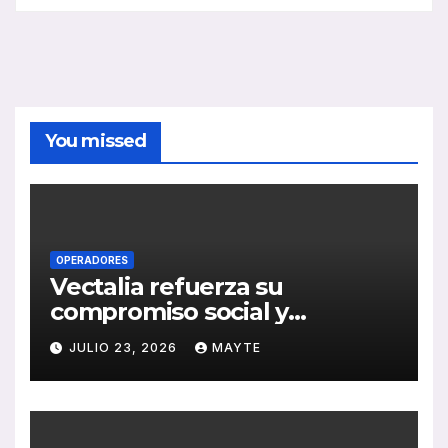
You missed
OPERADORES
Vectalia refuerza su
compromiso social y
medioambiental con la
JULIO 23, 2026
MAYTE
publicación de su Memoria
de RSC 2025