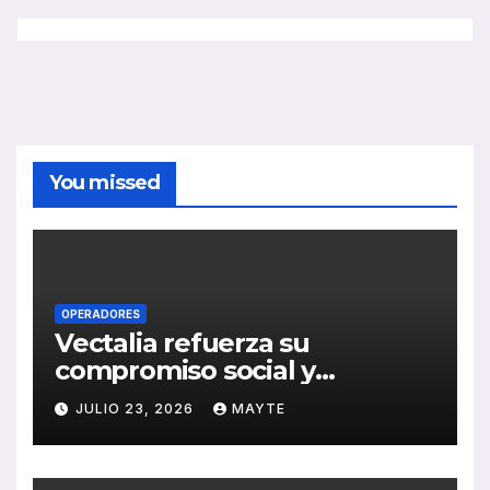
You missed
OPERADORES
Vectalia refuerza su
compromiso social y
medioambiental con la
JULIO 23, 2026
MAYTE
publicación de su Memoria
de RSC 2025