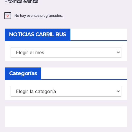
Próximos eventos
No hay eventos programados.
A
v
i
s
NOTICIAS CARRIL BUS
o
NOTICIAS
CARRIL
BUS
Categorías
Categorías