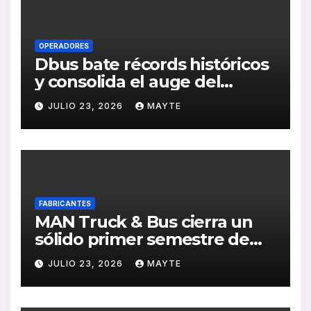
OPERADORES
Dbus bate récords históricos
y consolida el auge del
transporte público en San
JULIO 23, 2026
MAYTE
Sebastián
FABRICANTES
MAN Truck & Bus cierra un
sólido primer semestre de
2026 con crecimiento en
JULIO 23, 2026
MAYTE
ventas, pedidos y
rentabilidad