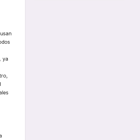
 usan
todos
, ya
tro,
l
ales
a