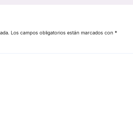
ensar el
primeros meses
cto de la crisis
nuevos retos de
riente Medio
integración
cada.
Los campos obligatorios están marcados con
*