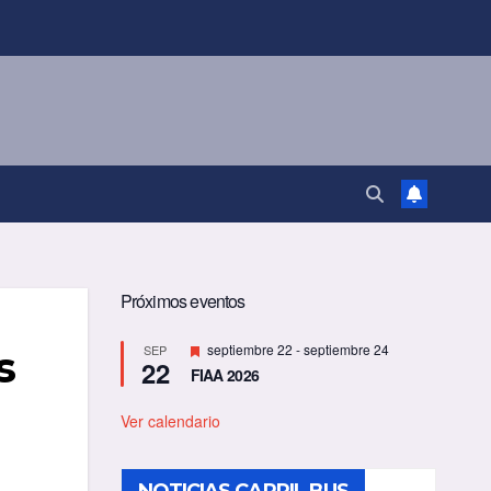
Próximos eventos
D
septiembre 22
-
septiembre 24
SEP
s
22
e
FIAA 2026
s
t
a
Ver calendario
c
a
d
o