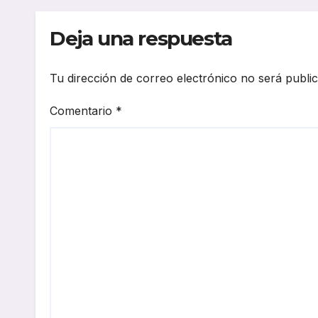
para combustibles
comp
renovables
impa
Deja una respuesta
en O
Tu dirección de correo electrónico no será publi
Comentario
*