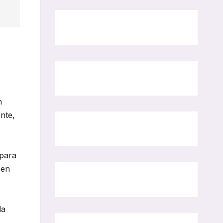
n
nte,
 para
 en
la