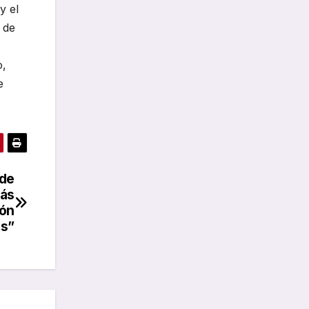
y el
 de
o,
e
 de
más
ión
es”