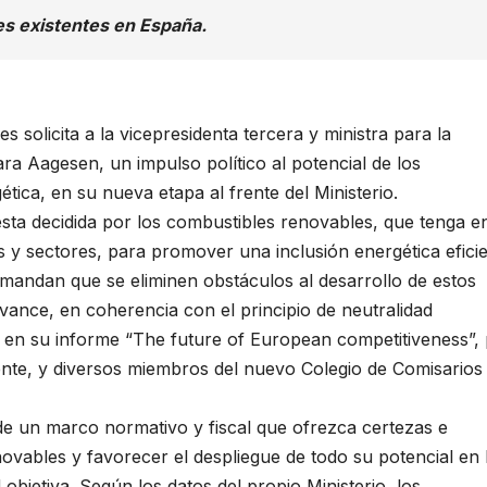
es existentes en España.
solicita a la vicepresidenta tercera y ministra para la
ra Aagesen, un impulso político al potencial de los
tica, en su nueva etapa al frente del Ministerio.
sta decidida por los combustibles renovables, que tenga e
 y sectores, para promover una inclusión energética eficie
demandan que se eliminen obstáculos al desarrollo de estos
vance, en coherencia con el principio de neutralidad
 en su informe “The future of European competitiveness”,
ente, y diversos miembros del nuevo Colegio de Comisarios
 de un marco normativo y fiscal que ofrezca certezas e
vables y favorecer el despliegue de todo su potencial en 
objetiva. Según los datos del propio Ministerio, los