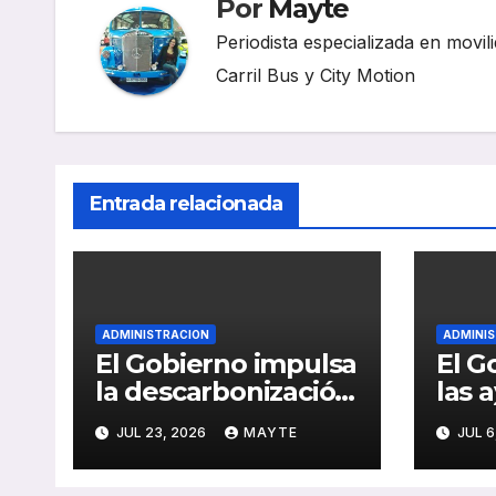
Por
Mayte
Periodista especializada en movili
Carril Bus y City Motion
Entrada relacionada
ADMINISTRACION
ADMINI
El Gobierno impulsa
El G
la descarbonización
las 
del transporte por
extr
JUL 23, 2026
MAYTE
JUL 6
carretera con
tran
nuevos objetivos
carr