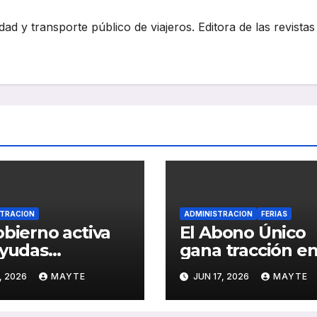
dad y transporte público de viajeros. Editora de las revistas
STRACION
ADMINISTRACION
FERIAS
obierno activa
El Abono Único
ayudas
gana tracción en
aordinarias al
Global Mobility C
, 2026
MAYTE
JUN 17, 2026
MAYTE
sporte por
más de 1,5 millo
etera para
de viajes en sus