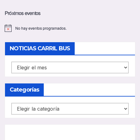
Próximos eventos
No hay eventos programados.
A
v
i
s
NOTICIAS CARRIL BUS
o
NOTICIAS
CARRIL
BUS
Categorías
Categorías