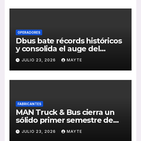
de RSC 2025
OPERADORES
Dbus bate récords históricos
y consolida el auge del
transporte público en San
JULIO 23, 2026
MAYTE
Sebastián
FABRICANTES
MAN Truck & Bus cierra un
sólido primer semestre de
2026 con crecimiento en
JULIO 23, 2026
MAYTE
ventas, pedidos y