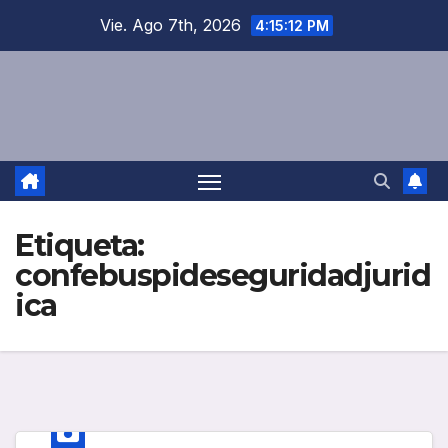
Saltar
Vie. Ago 7th, 2026
4:15:12 PM
al
contenido
Etiqueta:
confebuspideseguridadjurid
ica