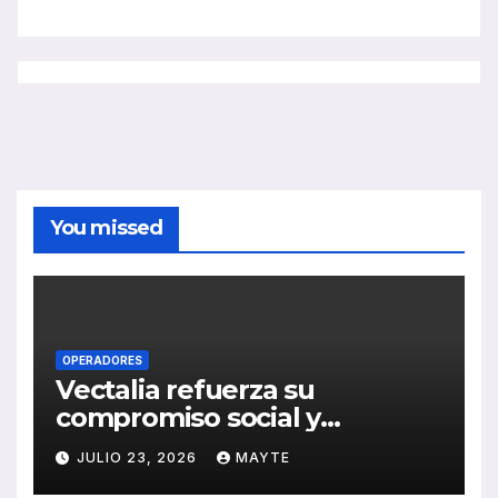
You missed
OPERADORES
Vectalia refuerza su
compromiso social y
medioambiental con la
JULIO 23, 2026
MAYTE
publicación de su Memoria