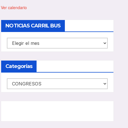
t
a
Ver calendario
c
a
d
NOTICIAS CARRIL BUS
o
NOTICIAS
CARRIL
BUS
Categorías
Categorías