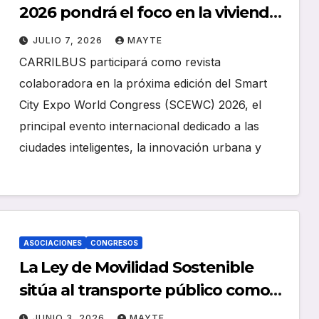
2026 pondrá el foco en la vivienda
y las soluciones urbanas con
JULIO 7, 2026
MAYTE
impacto real
CARRILBUS participará como revista
colaboradora en la próxima edición del Smart
City Expo World Congress (SCEWC) 2026, el
principal evento internacional dedicado a las
ciudades inteligentes, la innovación urbana y
ASOCIACIONES
CONGRESOS
La Ley de Movilidad Sostenible
sitúa al transporte público como
eje del cambio de paradigma en
JUNIO 3, 2026
MAYTE