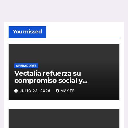
You missed
OPERADORES
Vectalia refuerza su
compromiso social y
medioambiental con la
JULIO 23, 2026
MAYTE
publicación de su Memoria
de RSC 2025