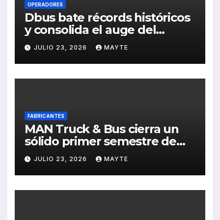
OPERADORES
Dbus bate récords históricos
y consolida el auge del
transporte público en San
JULIO 23, 2026
MAYTE
Sebastián
FABRICANTES
MAN Truck & Bus cierra un
sólido primer semestre de
2026 con crecimiento en
JULIO 23, 2026
MAYTE
ventas, pedidos y
rentabilidad