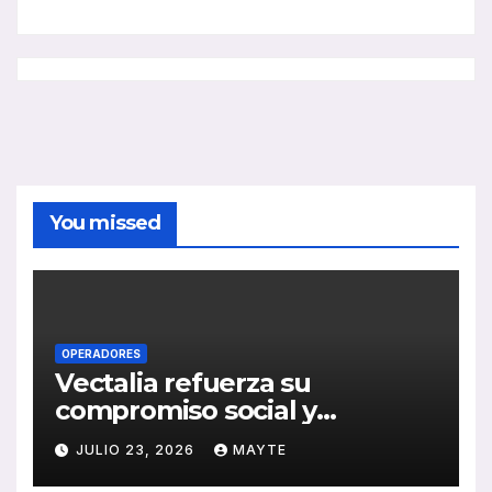
You missed
OPERADORES
Vectalia refuerza su
compromiso social y
medioambiental con la
JULIO 23, 2026
MAYTE
publicación de su Memoria