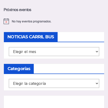
Próximos eventos
No hay eventos programados.
A
v
i
s
NOTICIAS CARRIL BUS
o
NOTICIAS
CARRIL
BUS
Categorías
Categorías