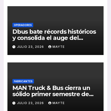
de RSC 2025
OPERADORES
Dbus bate récords históricos
y consolida el auge del
transporte público en San
JULIO 23, 2026
MAYTE
Sebastián
FABRICANTES
MAN Truck & Bus cierra un
sólido primer semestre de
2026 con crecimiento en
JULIO 23, 2026
MAYTE
ventas, pedidos y