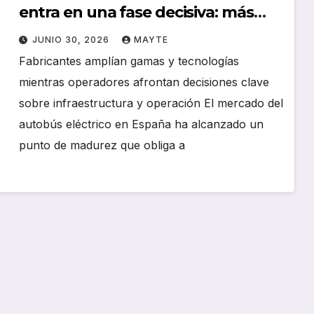
entra en una fase decisiva: más
oferta, mayor complejidad y retos
JUNIO 30, 2026
MAYTE
en la recarga
Fabricantes amplían gamas y tecnologías
mientras operadores afrontan decisiones clave
sobre infraestructura y operación El mercado del
autobús eléctrico en España ha alcanzado un
punto de madurez que obliga a