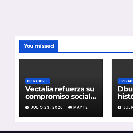
You missed
OPERADORES
OPERAD
Vectalia refuerza su
Dbus
compromiso social y
hist
medioambiental
cons
JULIO 23, 2026
MAYTE
JULI
con la publicación
del 
de su Memoria de
públ
RSC 2025
Seba