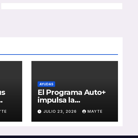
AYUDAS
us
El Programa Auto+
impulsa la
e de
renovación de flotas
YTE
JULIO 23, 2026
MAYTE
con ayudas a
vehículos eléctricos
 y
ligeros