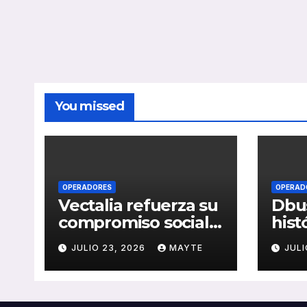
You missed
OPERADORES
OPERAD
Vectalia refuerza su
Dbus
compromiso social y
hist
medioambiental
cons
JULIO 23, 2026
MAYTE
JULI
con la publicación
del 
de su Memoria de
públ
RSC 2025
Seba