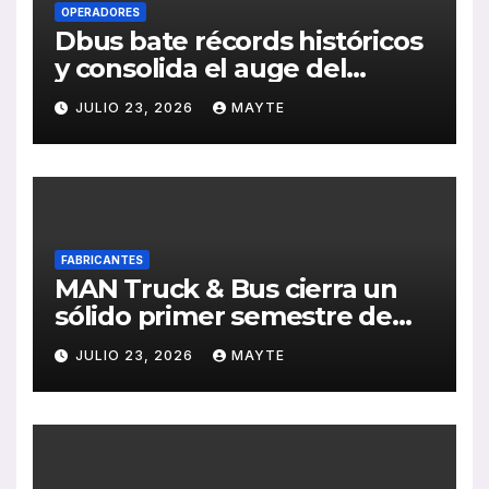
OPERADORES
Dbus bate récords históricos
y consolida el auge del
transporte público en San
JULIO 23, 2026
MAYTE
Sebastián
FABRICANTES
MAN Truck & Bus cierra un
sólido primer semestre de
2026 con crecimiento en
JULIO 23, 2026
MAYTE
ventas, pedidos y
rentabilidad