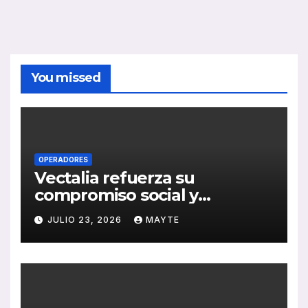
You missed
OPERADORES
Vectalia refuerza su
compromiso social y
medioambiental con la
JULIO 23, 2026
MAYTE
publicación de su Memoria
de RSC 2025