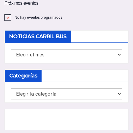
Próximos eventos
No hay eventos programados.
A
v
i
s
NOTICIAS CARRIL BUS
o
NOTICIAS
CARRIL
BUS
Categorías
Categorías