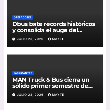
OPERADORES
Dbus bate récords históricos
y consolida el auge del
transporte público en San
JULIO 23, 2026
MAYTE
Sebastián
FABRICANTES
MAN Truck & Bus cierra un
sólido primer semestre de
2026 con crecimiento en
JULIO 23, 2026
MAYTE
ventas, pedidos y
rentabilidad