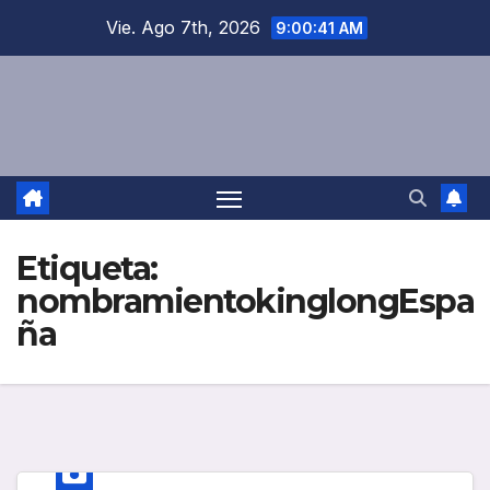
Saltar
Vie. Ago 7th, 2026
9:00:41 AM
al
contenido
Etiqueta:
nombramientokinglongEspa
ña