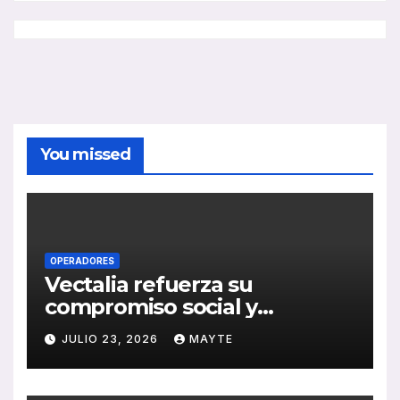
You missed
OPERADORES
Vectalia refuerza su
compromiso social y
medioambiental con la
JULIO 23, 2026
MAYTE
publicación de su Memoria
de RSC 2025