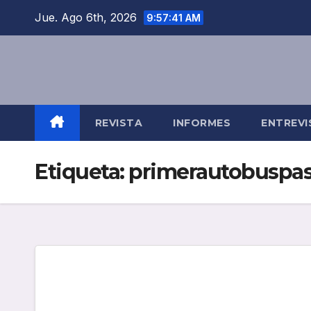
Saltar
Jue. Ago 6th, 2026
9:57:42 AM
al
contenido
REVISTA
INFORMES
ENTREVI
Etiqueta:
primerautobuspas