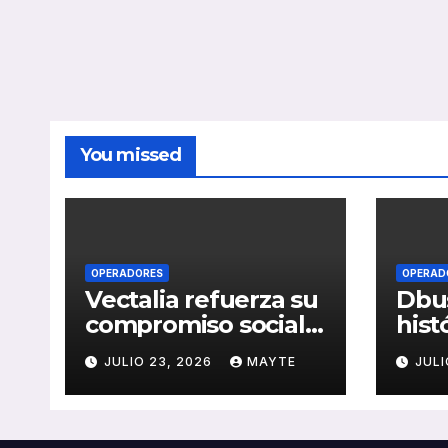
You missed
OPERADORES
OPERAD
Vectalia refuerza su
Dbus
compromiso social y
hist
medioambiental
cons
JULIO 23, 2026
MAYTE
JULI
con la publicación
del 
de su Memoria de
públ
RSC 2025
Seba