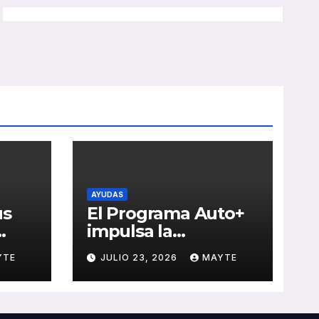
AYUDAS
us
El Programa Auto+
impulsa la
e de
renovación de flotas
YTE
JULIO 23, 2026
MAYTE
con ayudas a
vehículos eléctricos
 y
ligeros