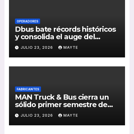
OPERADORES
Dbus bate récords históricos
y consolida el auge del
transporte público en San
JULIO 23, 2026
MAYTE
Sebastián
FABRICANTES
MAN Truck & Bus cierra un
sólido primer semestre de
2026 con crecimiento en
JULIO 23, 2026
MAYTE
ventas, pedidos y
rentabilidad