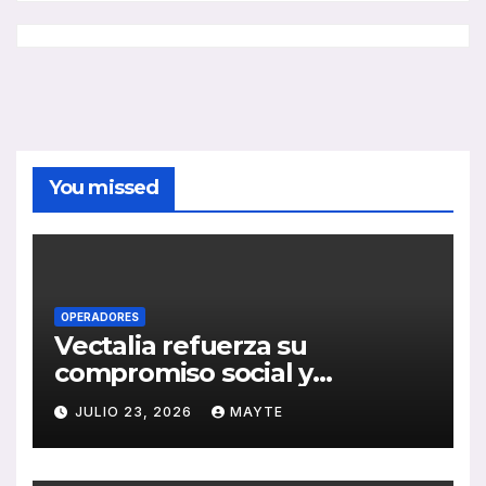
You missed
OPERADORES
Vectalia refuerza su
compromiso social y
medioambiental con la
JULIO 23, 2026
MAYTE
publicación de su Memoria
de RSC 2025