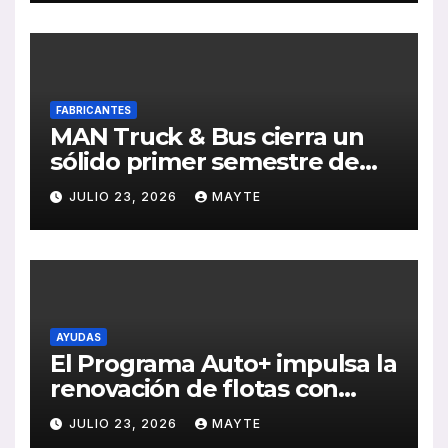
FABRICANTES
MAN Truck & Bus cierra un
sólido primer semestre de
2026 con crecimiento en
JULIO 23, 2026
MAYTE
ventas, pedidos y
rentabilidad
AYUDAS
El Programa Auto+ impulsa la
renovación de flotas con
ayudas a vehículos eléctricos
JULIO 23, 2026
MAYTE
ligeros