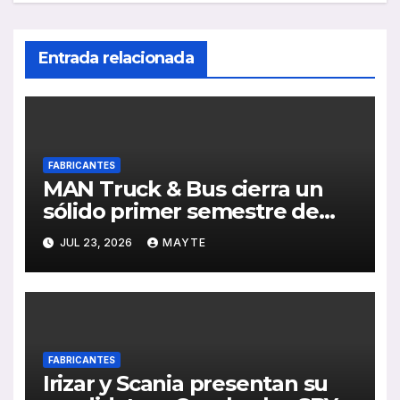
Entrada relacionada
FABRICANTES
MAN Truck & Bus cierra un
sólido primer semestre de
2026 con crecimiento en
JUL 23, 2026
MAYTE
ventas, pedidos y
rentabilidad
FABRICANTES
Irizar y Scania presentan su