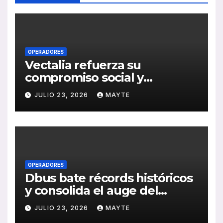
OPERADORES
Vectalia refuerza su
compromiso social y
medioambiental con la
JULIO 23, 2026
MAYTE
publicación de su Memoria
de RSC 2025
OPERADORES
Dbus bate récords históricos
y consolida el auge del
transporte público en San
JULIO 23, 2026
MAYTE
Sebastián