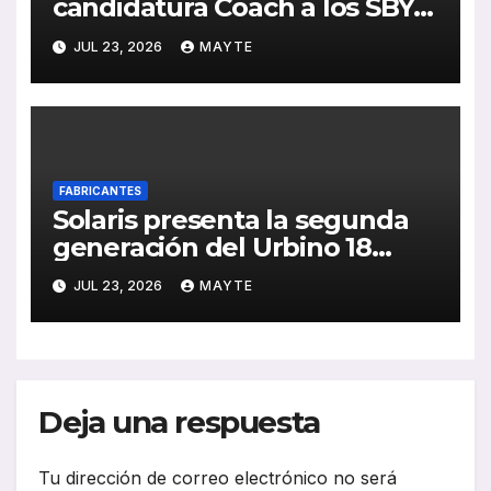
candidatura Coach a los SBY
2027 con el i6S Efficient sobre
JUL 23, 2026
MAYTE
plataforma Super PHEV
FABRICANTES
Solaris presenta la segunda
generación del Urbino 18
Hydrogen ante el jurado de
JUL 23, 2026
MAYTE
los SBY 2027
Deja una respuesta
Tu dirección de correo electrónico no será