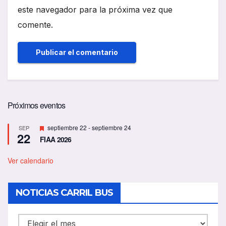
este navegador para la próxima vez que
comente.
Próximos eventos
D
septiembre 22
-
septiembre 24
SEP
22
e
FIAA 2026
s
t
a
Ver calendario
c
a
d
NOTICIAS CARRIL BUS
o
NOTICIAS