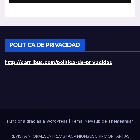
POLÍTICA DE PRIVACIDAD
http://carrilbus.com/politica-de-privacidad
Funciona gracias a WordPress
|
Tema:
Newsup
de
Themeansar
REVISTA
INFORMES
ENTREVISTA
OPINION
SUSCRIPCION
TARIFAS