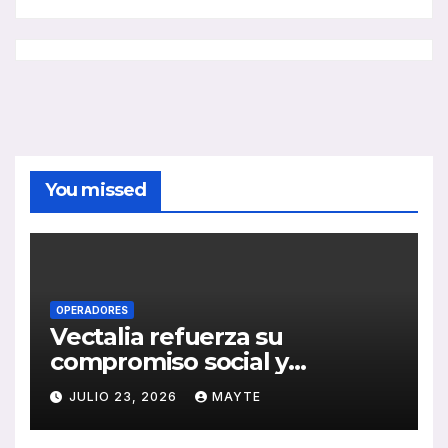
You missed
OPERADORES
Vectalia refuerza su
compromiso social y
medioambiental con la
JULIO 23, 2026
MAYTE
publicación de su Memoria
de RSC 2025