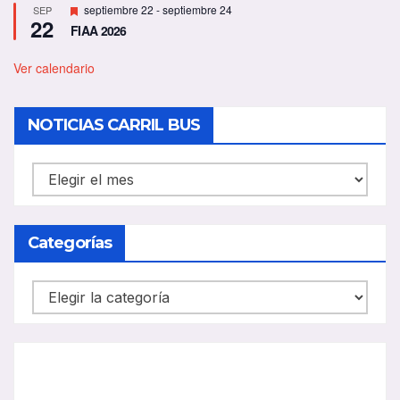
D
septiembre 22
-
septiembre 24
SEP
22
e
FIAA 2026
s
t
a
Ver calendario
c
a
d
NOTICIAS CARRIL BUS
o
NOTICIAS
CARRIL
BUS
Categorías
Categorías