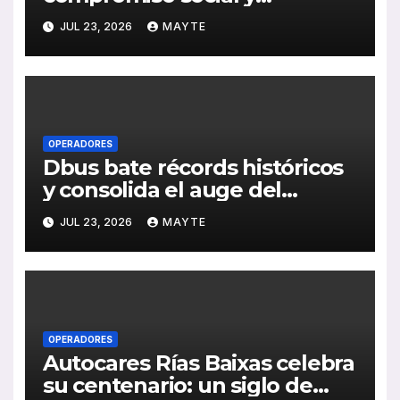
medioambiental con la
JUL 23, 2026
MAYTE
publicación de su Memoria de
RSC 2025
OPERADORES
Dbus bate récords históricos
y consolida el auge del
transporte público en San
JUL 23, 2026
MAYTE
Sebastián
OPERADORES
Autocares Rías Baixas celebra
su centenario: un siglo de