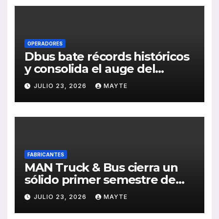
OPERADORES
Dbus bate récords históricos
y consolida el auge del
transporte público en San
JULIO 23, 2026
MAYTE
Sebastián
FABRICANTES
MAN Truck & Bus cierra un
sólido primer semestre de
2026 con crecimiento en
JULIO 23, 2026
MAYTE
ventas, pedidos y
rentabilidad