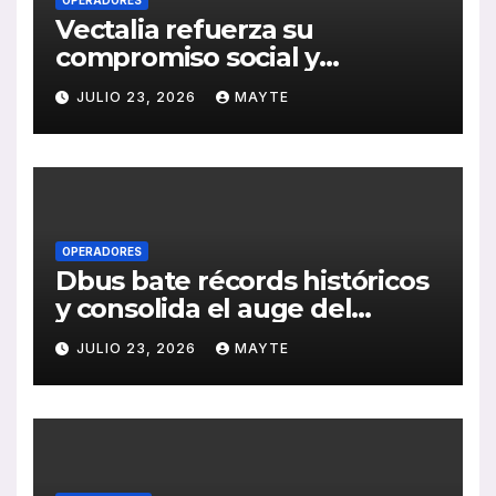
OPERADORES
Vectalia refuerza su
compromiso social y
medioambiental con la
JULIO 23, 2026
MAYTE
publicación de su Memoria
de RSC 2025
OPERADORES
Dbus bate récords históricos
y consolida el auge del
transporte público en San
JULIO 23, 2026
MAYTE
Sebastián