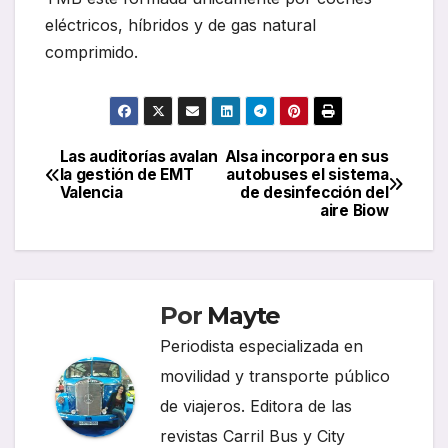
eléctricos, híbridos y de gas natural
comprimido.
Las auditorías avalan
Alsa incorpora en sus
Navegación
la gestión de EMT
autobuses el sistema
Valencia
de desinfección del
de
aire Biow
entradas
Por
Mayte
Periodista especializada en
movilidad y transporte público
de viajeros. Editora de las
revistas Carril Bus y City