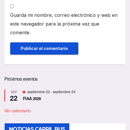
Guarda mi nombre, correo electrónico y web en
este navegador para la próxima vez que
comente.
Próximos eventos
D
septiembre 22
-
septiembre 24
SEP
22
e
FIAA 2026
s
t
a
Ver calendario
c
a
d
NOTICIAS CARRIL BUS
o