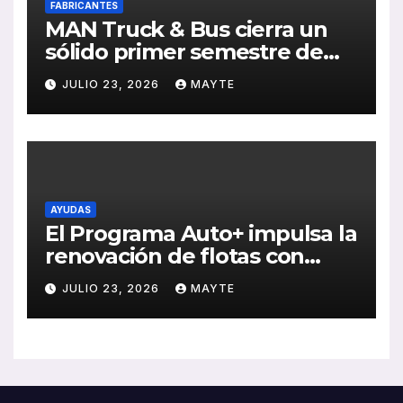
FABRICANTES
MAN Truck & Bus cierra un
sólido primer semestre de
2026 con crecimiento en
JULIO 23, 2026
MAYTE
ventas, pedidos y
rentabilidad
AYUDAS
El Programa Auto+ impulsa la
renovación de flotas con
ayudas a vehículos eléctricos
JULIO 23, 2026
MAYTE
ligeros