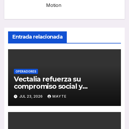
Motion
Entrada relacionada
OPERADORES
Vectalia refuerza su
compromiso social y
medioambiental con la
JUL 23, 2026
MAYTE
publicación de su Memoria de
RSC 2025