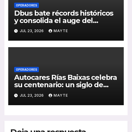
OPERADORES
Dbus bate récords históricos
y consolida el auge del
transporte público en San
JUL 23, 2026
MAYTE
Sebastián
OPERADORES
Autocares Rías Baixas celebra
su centenario: un siglo de
historia, esfuerzo familiar y
JUL 23, 2026
MAYTE
compromiso con el
transporte gallego