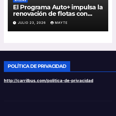
AYUDAS
El Programa Auto+ impulsa la
renovación de flotas con
ayudas a vehículos eléctricos
JULIO 23, 2026
MAYTE
ligeros
POLÍTICA DE PRIVACIDAD
http://carrilbus.com/politica-de-privacidad