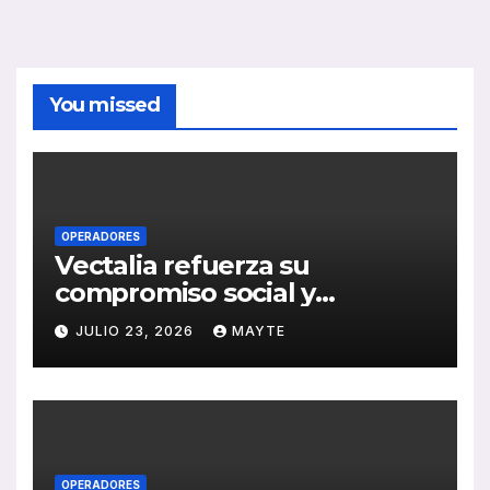
You missed
OPERADORES
Vectalia refuerza su
compromiso social y
medioambiental con la
JULIO 23, 2026
MAYTE
publicación de su Memoria
de RSC 2025
OPERADORES