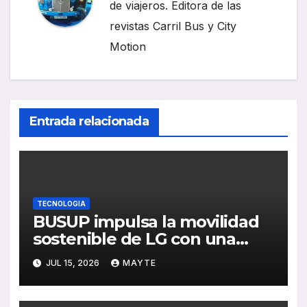
de viajeros. Editora de las
revistas Carril Bus y City
Motion
Entrada relacionada
TECNOLOGIA
BUSUP impulsa la movilidad
sostenible de LG con una
nueva ruta de transporte
JUL 15, 2026
MAYTE
corporativo