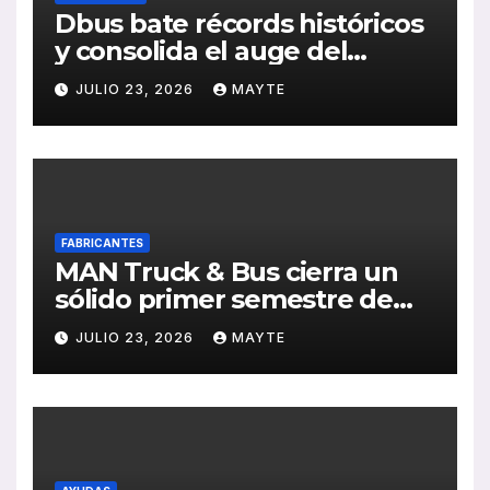
Dbus bate récords históricos
y consolida el auge del
transporte público en San
JULIO 23, 2026
MAYTE
Sebastián
FABRICANTES
MAN Truck & Bus cierra un
sólido primer semestre de
2026 con crecimiento en
JULIO 23, 2026
MAYTE
ventas, pedidos y
rentabilidad