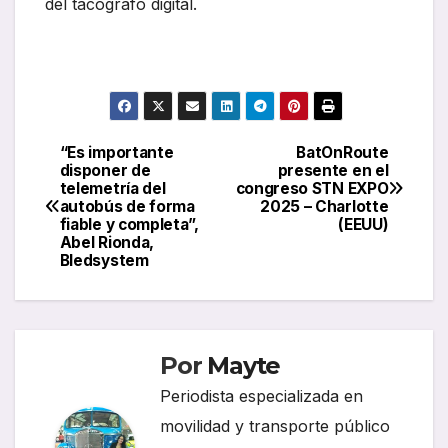
del tacógrafo digital.
“Es importante
BatOnRoute
Navegación
disponer de
presente en el
telemetría del
congreso STN EXPO
de
autobús de forma
2025 – Charlotte
fiable y completa”,
(EEUU)
entradas
Abel Rionda,
Bledsystem
Por
Mayte
Periodista especializada en
movilidad y transporte público