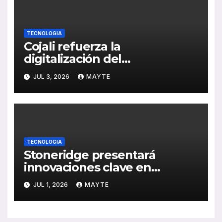
TECNOLOGIA
Cojali refuerza la
digitalización del
mantenimiento de autobuses
JUL 3, 2026
MAYTE
con un premio a su
tecnología de simulación
electrónica
TECNOLOGIA
Stoneridge presentará
innovaciones clave en
vehículos definidos por
JUL 1, 2026
MAYTE
software en la IAA
Transportation 2026