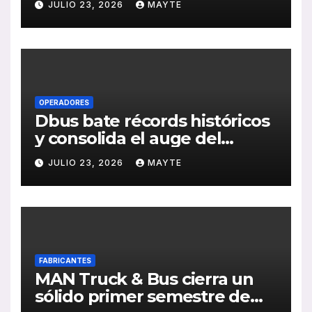
JULIO 23, 2026
MAYTE
publicación de su Memoria
de RSC 2025
OPERADORES
Dbus bate récords históricos
y consolida el auge del
transporte público en San
JULIO 23, 2026
MAYTE
Sebastián
FABRICANTES
MAN Truck & Bus cierra un
sólido primer semestre de