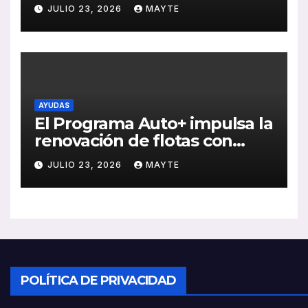
2026 con crecimiento en
JULIO 23, 2026
MAYTE
ventas, pedidos y
rentabilidad
AYUDAS
El Programa Auto+ impulsa la
renovación de flotas con
ayudas a vehículos eléctricos
JULIO 23, 2026
MAYTE
ligeros
POLÍTICA DE PRIVACIDAD