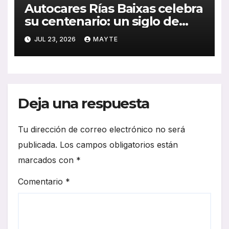
Autocares Rías Baixas celebra
su centenario: un siglo de
historia, esfuerzo familiar y
JUL 23, 2026
MAYTE
compromiso con el
transporte gallego
Deja una respuesta
Tu dirección de correo electrónico no será
publicada.
Los campos obligatorios están
marcados con
*
Comentario
*