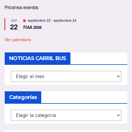
Próximos eventos
D
septiembre 22
-
septiembre 24
SEP
22
e
FIAA 2026
s
t
a
Ver calendario
c
a
d
NOTICIAS CARRIL BUS
o
NOTICIAS
CARRIL
BUS
Categorías
Categorías