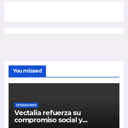
You missed
OPERADORES
Vectalia refuerza su
compromiso social y
medioambiental con la