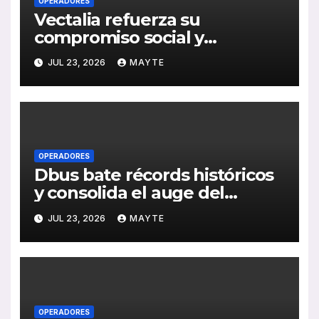
OPERADORES
Vectalia refuerza su
compromiso social y
medioambiental con la
JUL 23, 2026
MAYTE
publicación de su Memoria de
RSC 2025
OPERADORES
Dbus bate récords históricos
y consolida el auge del
transporte público en San
JUL 23, 2026
MAYTE
Sebastián
OPERADORES