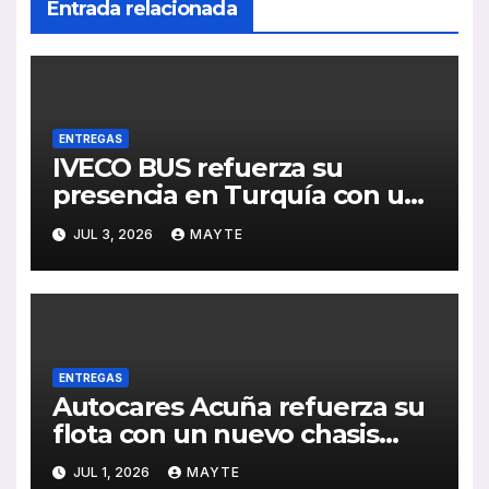
Entrada relacionada
ENTREGAS
IVECO BUS refuerza su
presencia en Turquía con un
pedido de 20 autobuses
JUL 3, 2026
MAYTE
articulados STREETWAY
ENTREGAS
Autocares Acuña refuerza su
flota con un nuevo chasis
Mercedes-Benz de última
JUL 1, 2026
MAYTE
generación