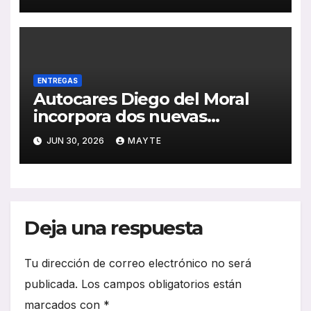
ENTREGAS
Autocares Diego del Moral
incorpora dos nuevas
unidades King Long C10 Hi-
JUN 30, 2026
MAYTE
Tech para reforzar su flota
Deja una respuesta
Tu dirección de correo electrónico no será
publicada.
Los campos obligatorios están
marcados con
*