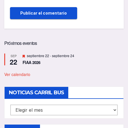
Próximos eventos
D
septiembre 22
-
septiembre 24
SEP
22
e
FIAA 2026
s
t
a
Ver calendario
c
a
d
NOTICIAS CARRIL BUS
o
NOTICIAS
CARRIL
BUS