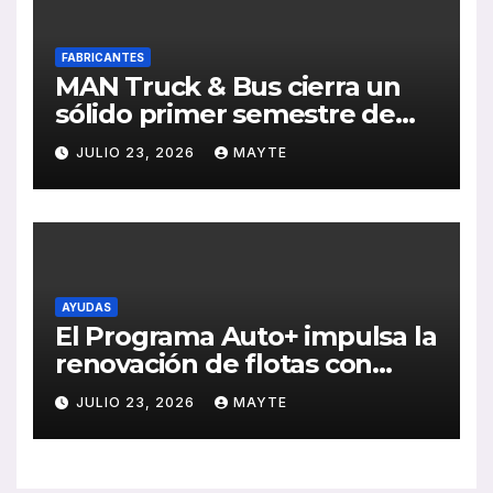
FABRICANTES
MAN Truck & Bus cierra un
sólido primer semestre de
2026 con crecimiento en
JULIO 23, 2026
MAYTE
ventas, pedidos y
rentabilidad
AYUDAS
El Programa Auto+ impulsa la
renovación de flotas con
ayudas a vehículos eléctricos
JULIO 23, 2026
MAYTE
ligeros