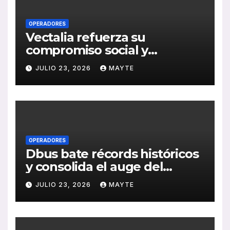
OPERADORES
Vectalia refuerza su
compromiso social y
medioambiental con la
JULIO 23, 2026
MAYTE
publicación de su Memoria
de RSC 2025
OPERADORES
Dbus bate récords históricos
y consolida el auge del
transporte público en San
JULIO 23, 2026
MAYTE
Sebastián