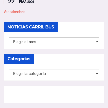
22
FIAA 2026
s
t
a
Ver calendario
c
a
d
NOTICIAS CARRIL BUS
o
NOTICIAS
CARRIL
BUS
Categorías
Categorías