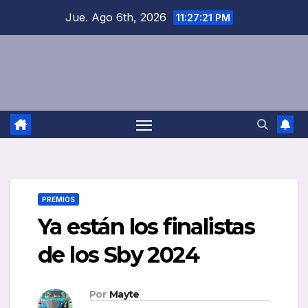
Saltar
Jue. Ago 6th, 2026
11:27:21 PM
al
contenido
PREMIOS
Ya están los finalistas
de los Sby 2024
Por
Mayte