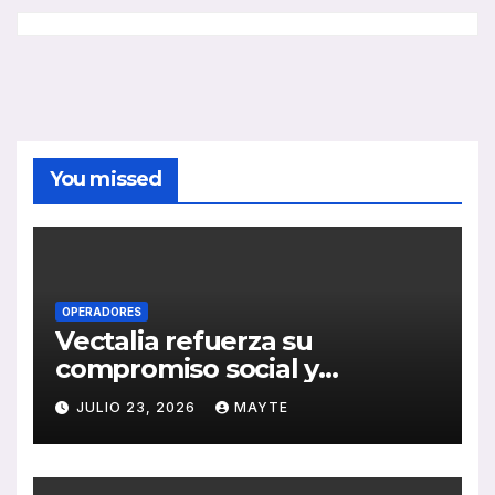
You missed
OPERADORES
Vectalia refuerza su
compromiso social y
medioambiental con la
JULIO 23, 2026
MAYTE
publicación de su Memoria
de RSC 2025