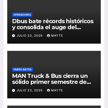
OPERADORES
Dbus bate récords históricos
y consolida el auge del
transporte público en San
JULIO 23, 2026
MAYTE
Sebastián
FABRICANTES
MAN Truck & Bus cierra un
sólido primer semestre de
2026 con crecimiento en
JULIO 23, 2026
MAYTE
ventas, pedidos y
rentabilidad