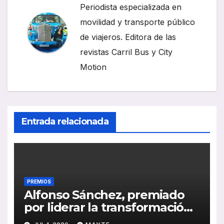
Periodista especializada en
movilidad y transporte público
de viajeros. Editora de las
revistas Carril Bus y City
Motion
Entrada relacionada
PREMIOS
Alfonso Sánchez, premiado
por liderar la transformación
digital y sostenible de EMT