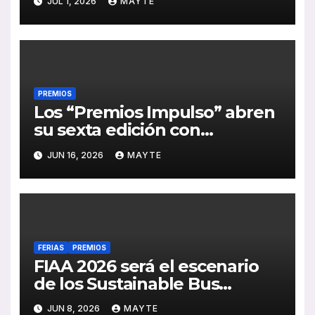
JUL 1, 2026
MAYTE
Madrid
PREMIOS
Los “Premios Impulso” abren
su sexta edición con
oportunidades para
JUN 16, 2026
MAYTE
operadores de autobús y
empresas de movilidad
FERIAS
PREMIOS
FIAA 2026 será el escenario
de los Sustainable Bus
Awards 2027
JUN 8, 2026
MAYTE