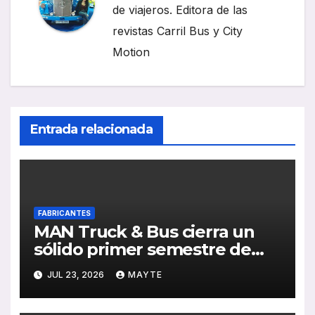
de viajeros. Editora de las
revistas Carril Bus y City
Motion
Entrada relacionada
FABRICANTES
MAN Truck & Bus cierra un
sólido primer semestre de
2026 con crecimiento en
JUL 23, 2026
MAYTE
ventas, pedidos y
rentabilidad