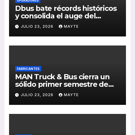
OPERADORES
Dbus bate récords históricos
y consolida el auge del
transporte público en San
JULIO 23, 2026
MAYTE
Sebastián
FABRICANTES
MAN Truck & Bus cierra un
sólido primer semestre de
2026 con crecimiento en
JULIO 23, 2026
MAYTE
ventas, pedidos y
rentabilidad