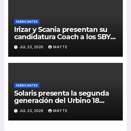
FABRICANTES
Irizar y Scania presentan su
candidatura Coach a los SBY
2027 con el i6S Efficient sobre
JUL 23, 2026
MAYTE
plataforma Super PHEV
FABRICANTES
Solaris presenta la segunda
generación del Urbino 18
Hydrogen ante el jurado de
JUL 23, 2026
MAYTE
los SBY 2027