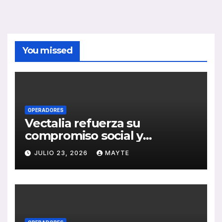
You missed
OPERADORES
Vectalia refuerza su
compromiso social y
medioambiental con la
JULIO 23, 2026
MAYTE
publicación de su Memoria
de RSC 2025