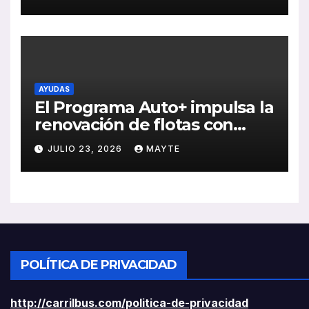
ventas, pedidos y
rentabilidad
AYUDAS
El Programa Auto+ impulsa la
renovación de flotas con
ayudas a vehículos eléctricos
JULIO 23, 2026
MAYTE
ligeros
POLÍTICA DE PRIVACIDAD
http://carrilbus.com/politica-de-privacidad