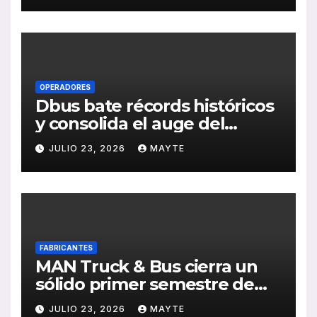
de RSC 2025
OPERADORES
Dbus bate récords históricos
y consolida el auge del
transporte público en San
JULIO 23, 2026
MAYTE
Sebastián
FABRICANTES
MAN Truck & Bus cierra un
sólido primer semestre de
2026 con crecimiento en
JULIO 23, 2026
MAYTE