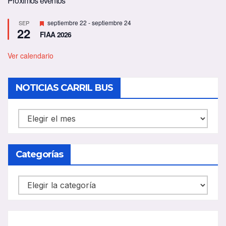
Próximos eventos
D
septiembre 22
-
septiembre 24
SEP
22
e
FIAA 2026
s
t
a
Ver calendario
c
a
d
NOTICIAS CARRIL BUS
o
NOTICIAS
CARRIL
BUS
Categorías
Categorías