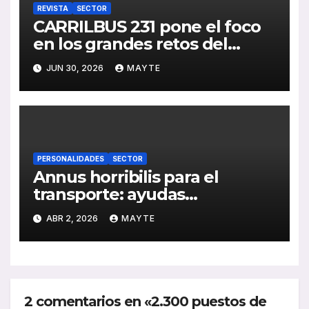
REVISTA
SECTOR
CARRILBUS 231 pone el foco
en los grandes retos del
transporte urbano en España
JUN 30, 2026
MAYTE
PERSONALIDADES
SECTOR
Annus horribilis para el
transporte: ayudas
insuficientes y costes
ABR 2, 2026
MAYTE
disparados en el arranque de
2026
2 comentarios en «2.300 puestos de