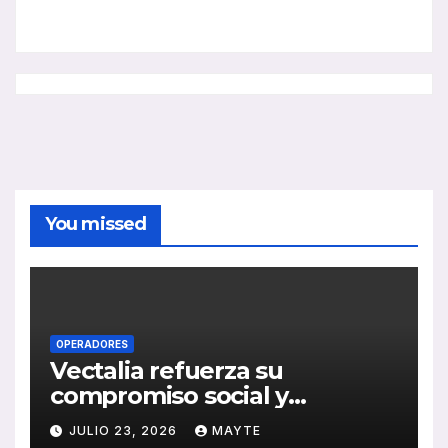
You missed
OPERADORES
Vectalia refuerza su
compromiso social y
medioambiental con la
JULIO 23, 2026
MAYTE
publicación de su Memoria