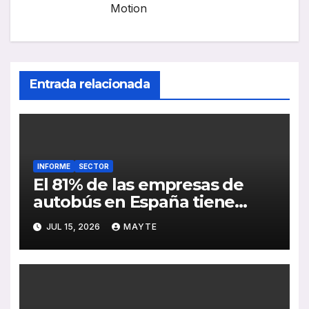
Motion
Entrada relacionada
INFORME
SECTOR
El 81% de las empresas de
autobús en España tiene
serias dificultades para
JUL 15, 2026
MAYTE
encontrar conductores