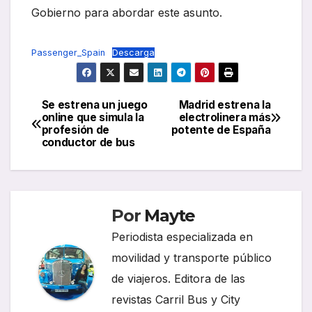
Gobierno para abordar este asunto.
Passenger_Spain
Descarga
Se estrena un juego
Madrid estrena la
Navegación
online que simula la
electrolinera más
profesión de
potente de España
de
conductor de bus
entradas
Por
Mayte
Periodista especializada en
movilidad y transporte público
de viajeros. Editora de las
revistas Carril Bus y City